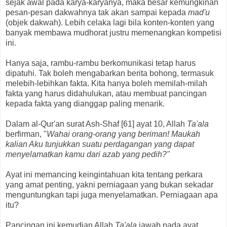
sejak awal pada karya-karyanya, maka besar kemungkinan
pesan-pesan dakwahnya tak akan sampai kepada
mad'u
(objek dakwah). Lebih celaka lagi bila konten-konten yang
banyak membawa mudhorat justru memenangkan kompetisi
ini.
Hanya saja, rambu-rambu berkomunikasi tetap harus
dipatuhi. Tak boleh mengabarkan berita bohong, termasuk
melebih-lebihkan fakta. Kita hanya boleh memilah-milah
fakta yang harus didahulukan, atau membuat pancingan
kepada fakta yang dianggap paling menarik.
Dalam al-Qur'an surat Ash-Shaf [61] ayat 10, Allah
Ta'ala
berfirman, "
Wahai orang-orang yang beriman! Maukah
kalian Aku tunjukkan suatu perdagangan yang dapat
menyelamatkan kamu dari azab yang pedih?"
Ayat ini memancing keingintahuan kita tentang perkara
yang amat penting, yakni perniagaan yang bukan sekadar
menguntungkan tapi juga menyelamatkan. Perniagaan apa
itu?
Pancingan ini kemudian Allah
Ta'ala
jawab pada ayat