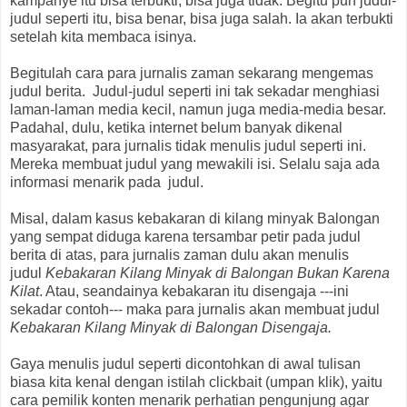
kampanye itu bisa terbukti, bisa juga tidak. Begitu pun judul-
judul seperti itu, bisa benar, bisa juga salah. Ia akan terbukti
setelah kita membaca isinya.
Begitulah cara para jurnalis zaman sekarang mengemas
judul berita. Judul-judul seperti ini tak sekadar menghiasi
laman-laman media kecil, namun juga media-media besar.
Padahal, dulu, ketika internet belum banyak dikenal
masyarakat, para jurnalis tidak menulis judul seperti ini.
Mereka membuat judul yang mewakili isi. Selalu saja ada
informasi menarik pada judul.
Misal, dalam kasus kebakaran di kilang minyak Balongan
yang sempat diduga karena tersambar petir pada judul
berita di atas, para jurnalis zaman dulu akan menulis
judul
Kebakaran Kilang Minyak di Balongan Bukan Karena
Kilat
. Atau, seandainya kebakaran itu disengaja ---ini
sekadar contoh--- maka para jurnalis akan membuat judul
Kebakaran Kilang Minyak di Balongan Disengaja.
Gaya menulis judul seperti dicontohkan di awal tulisan
biasa kita kenal dengan istilah clickbait (umpan klik), yaitu
cara pemilik konten menarik perhatian pengunjung agar