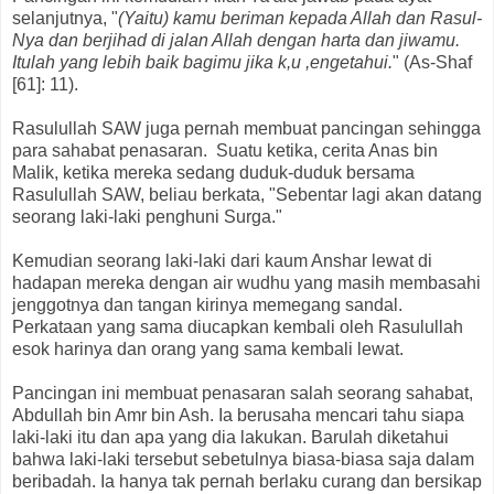
selanjutnya, "
(Yaitu) kamu beriman kepada Allah dan Rasul-
Nya dan berjihad di jalan Allah dengan harta dan jiwamu.
Itulah yang lebih baik bagimu jika k,u ,engetahui.
" (As-Shaf
[61]: 11).
Rasulullah SAW juga pernah membuat pancingan sehingga
para sahabat penasaran. Suatu ketika, cerita Anas bin
Malik, ketika mereka sedang duduk-duduk bersama
Rasulullah SAW, beliau berkata, "Sebentar lagi akan datang
seorang laki-laki penghuni Surga."
Kemudian seorang laki-laki dari kaum Anshar lewat di
hadapan mereka dengan air wudhu yang masih membasahi
jenggotnya dan tangan kirinya memegang sandal.
Perkataan yang sama diucapkan kembali oleh Rasulullah
esok harinya dan orang yang sama kembali lewat.
Pancingan ini membuat penasaran salah seorang sahabat,
Abdullah bin Amr bin Ash. Ia berusaha mencari tahu siapa
laki-laki itu dan apa yang dia lakukan. Barulah diketahui
bahwa laki-laki tersebut sebetulnya biasa-biasa saja dalam
beribadah. Ia hanya tak pernah berlaku curang dan bersikap