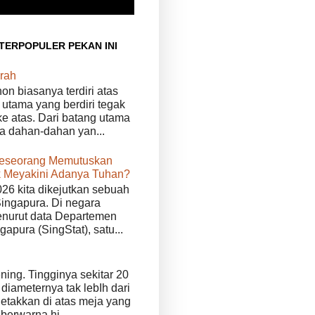
 TERPOPULER PEKAN INI
rah
n biasanya terdiri atas
 utama yang berdiri tegak
e atas. Dari batang utama
da dahan-dahan yan...
eseorang Memutuskan
 Meyakini Adanya Tuhan?
026 kita dikejutkan sebuah
Singapura. Di negara
enurut data Departemen
ngapura (SingStat), satu...
ening. Tingginya sekitar 20
diameternya tak lebIh dari
iletakkan di atas meja yang
 berwarna hi...