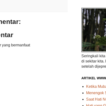
mentar:
ntar
r yang bermanfaat
Seringkali kit
di sekitar kita.
setelah dijepre
ARTIKEL WWW
Ketika Mu
Menengok 
Saat Hati N
Hati yang G