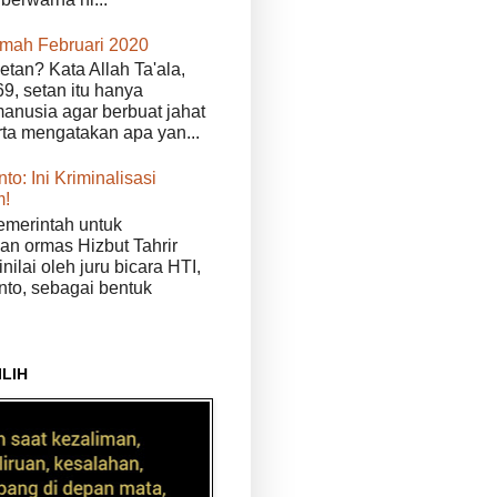
kmah Februari 2020
etan? Kata Allah Ta'ala,
9, setan itu hanya
anusia agar berbuat jahat
erta mengatakan apa yan...
to: Ini Kriminalisasi
m!
merintah untuk
n ormas Hizbut Tahrir
nilai oleh juru bicara HTI,
nto, sebagai bentuk
ILIH