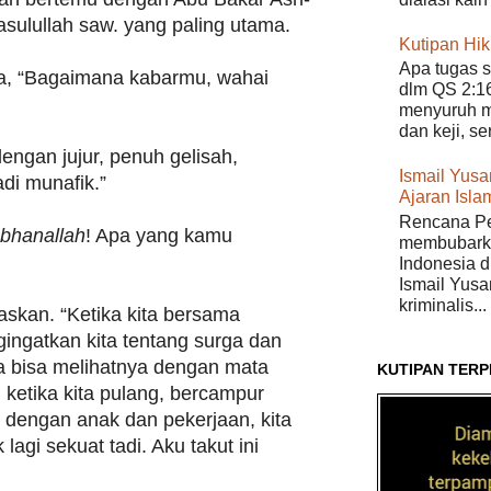
asulullah saw. yang paling utama.
Kutipan Hi
Apa tugas s
, “Bagaimana kabarmu, wahai
dlm QS 2:16
menyuruh m
dan keji, s
ngan jujur, penuh gelisah,
Ismail Yusan
di munafik.”
Ajaran Isla
Rencana Pe
bhanallah
! Apa yang kamu
membubarka
Indonesia di
Ismail Yusa
kriminalis...
skan. “Ketika kita bersama
gingatkan kita tentang surga dan
ta bisa melihatnya dengan mata
KUTIPAN TERP
pi ketika kita pulang, bercampur
 dengan anak dan pekerjaan, kita
k lagi sekuat tadi. Aku takut ini