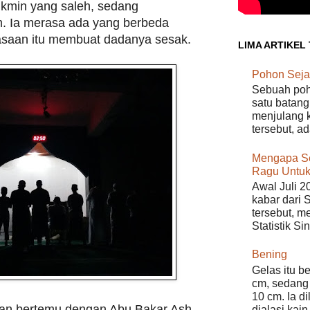
kmin yang saleh, sedang
. Ia merasa ada yang berbeda
rasaan itu membuat dadanya sesak.
LIMA ARTIKEL
Pohon Seja
Sebuah poho
satu batang
menjulang k
tersebut, a
Mengapa S
Ragu Untuk
Awal Juli 2
kabar dari 
tersebut, m
Statistik Si
Bening
Gelas itu b
cm, sedang 
10 cm. Ia d
dan bertemu dengan Abu Bakar Ash-
dialasi kain