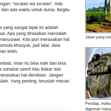
gan: “sa‘atan wa sa‘atan”. Ada
 dan ada waktu untuk dunia. Begitu
yang sangat bijak ini adalah
mua. Apa yang dirasakan Hanzalah
Jalan yang lur
manusiawi. Kita pun merasakan hal
emula khusyuk, jadi lalai. Jiwa
an lelah.
bab, iman itu bisa naik dan bisa
a sahabat seerti Abu Bakar dan
erasakan hal demikian. Jangan
llah. Yang penting, teruslah mecari
Pendap, maka 
digemari masy