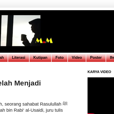
ah
Literasi
Kutipan
Foto
Video
Poster
Ih
KARYA VIDEO
elah Menjadi
h, seorang sahabat Rasulullah ﷺ
bin Rabi‘ al-Usaidi, juru tulis