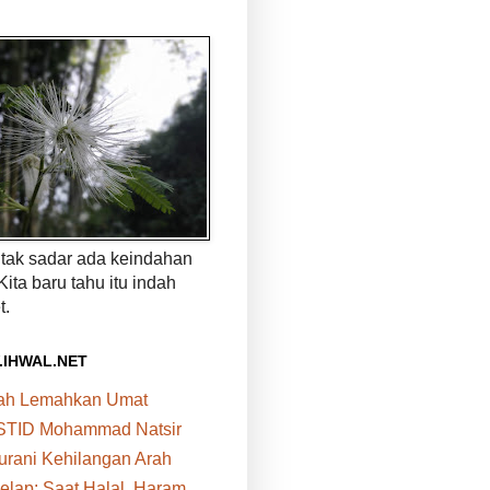
a tak sadar ada keindahan
 Kita baru tahu itu indah
t.
.IHWAL.NET
bah Lemahkan Umat
STID Mohammad Natsir
urani Kehilangan Arah
elap: Saat Halal, Haram,