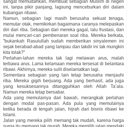
sangat memudahkan, membuat sebagian Muslim di negeri
ini, tanpa pikir panjang, lagsung menceburkan diri dalam
kubangan ribawi.
Namun, sebagian lagi masih berusaha sekuat tenaga,
memutar otak, memikirkan bagaimana caranya melepaskan
diri dari riba. Sebagian dari mereka gagal, lalu frustasi, dan
mulai mencari-cari pembenaran soal riba. Mereka berkata,
”bukankah Rasulullah sudah memberikan sinyalemen ini
sejak berabad-abad yang lampau dan takdir ini tak mungkin
kita tolak?”
Perlahan-lahan mereka tak lagi melawan arus, malah
terbawa arus. Lama kelamaan mereka tersesat di belantara
ribawi. Akhirnya, mereka sulit diselamatkan lagi.
Sementara sebagian yang lain tetap berusaha menjauhi
riba. Mereka gigih berjuang. Ada yang berhasil, ada juga
yang kesuksesannya ditangguhkan oleh Allah Ta’ala.
Namun mereka tetap bersabar.
Ada yang memulainya dari bawah, merangkak perlahan
dengan modal pas-pasan. Ada pula yang memulainya
ketika berada di tengah jalan, hijrah dari bisnis ribawi ke
Islami.
Jalan yang mereka pilih memang tak mudah, karena harga
surga itu memang tak murah. Mereka memilih jalan mendaki