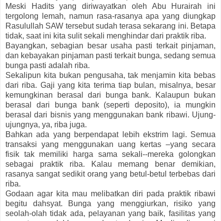
Meski Hadits yang diriwayatkan oleh Abu Hurairah ini
tergolong lemah, namun rasa-rasanya apa yang diungkap
Rasulullah SAW tersebut sudah terasa sekarang ini. Betapa
tidak, saat ini kita sulit sekali menghindar dari praktik riba.
Bayangkan, sebagian besar usaha pasti terkait pinjaman,
dan kebayakan pinjaman pasti terkait bunga, sedang semua
bunga pasti adalah riba.
Sekalipun kita bukan pengusaha, tak menjamin kita bebas
dari riba. Gaji yang kita terima tiap bulan, misalnya, besar
kemungkinan berasal dari bunga bank. Kalaupun bukan
berasal dari bunga bank (seperti deposito), ia mungkin
berasal dari bisnis yang menggunakan bank ribawi. Ujung-
ujungnya, ya, riba juga.
Bahkan ada yang berpendapat lebih ekstrim lagi. Semua
transaksi yang menggunakan uang kertas –yang secara
fisik tak memiliki harga sama sekali--mereka golongkan
sebagai praktik riba. Kalau memang benar demikian,
rasanya sangat sedikit orang yang betul-betul terbebas dari
riba.
Godaan agar kita mau melibatkan diri pada praktik ribawi
begitu dahsyat. Bunga yang menggiurkan, risiko yang
seolah-olah tidak ada, pelayanan yang baik, fasilitas yang