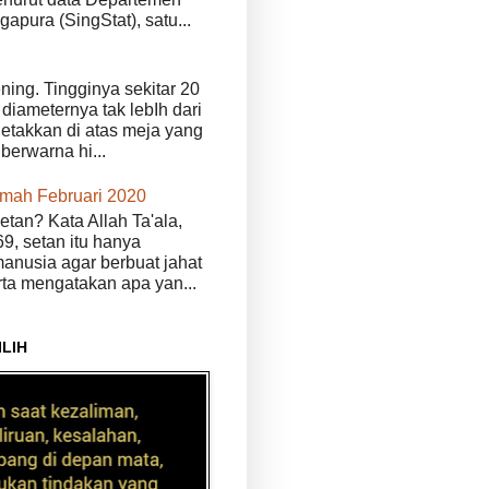
ngapura (SingStat), satu...
ening. Tingginya sekitar 20
diameternya tak lebIh dari
iletakkan di atas meja yang
 berwarna hi...
kmah Februari 2020
etan? Kata Allah Ta'ala,
9, setan itu hanya
anusia agar berbuat jahat
erta mengatakan apa yan...
ILIH