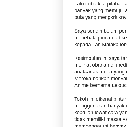
Lalu coba kita pilah-pil
banyak yang memuji T
pula yang mengkritikn
Saya sendiri belum pe
menebak, jumlah artike
kepada Tan Malaka lebi
Kesimpulan ini saya ta
melihat obrolan di med
anak-anak muda yang 
Mereka bahkan menya
Anime bernama Lelou
Tokoh ini dikenal pinta
menggunakan banyak id
keadilan lewat cara yang
tidak memiliki massa 
mempengaruhi banyak p