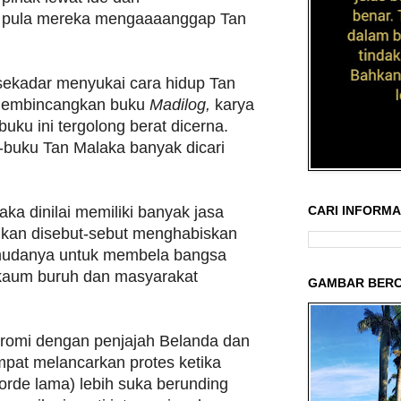
u pula mereka mengaaaanggap Tan
 sekadar menyukai cara hidup Tan
membincangkan buku
Madilog,
karya
uku ini tergolong berat dicerna.
buku Tan Malaka banyak dicari
CARI INFORMAS
aka dinilai memiliki banyak jasa
ahkan disebut-sebut menghabiskan
mudanya untuk membela bangsa
kaum buruh dan masyarakat
GAMBAR BERC
romi dengan penjajah Belanda dan
mpat melancarkan protes ketika
orde lama) lebih suka berunding