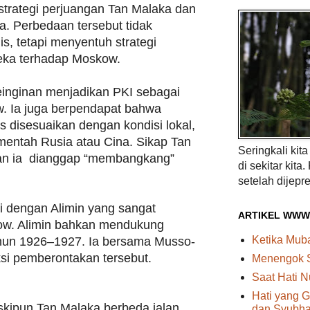
strategi perjuangan Tan Malaka dan
. Perbedaan tersebut tidak
s, tetapi menyentuh strategi
reka terhadap Moskow.
inginan menjadikan PKI sebagai
. Ia juga berpendapat bahwa
s disesuaikan dengan kondisi lokal,
entah Rusia atau Cina. Sikap Tan
Seringkali kit
an ia dianggap “membangkang”
di sekitar kita.
setelah dijepre
li dengan Alimin yang sangat
ARTIKEL WWW
ow. Alimin bahkan mendukung
Ketika Mu
hun 1926–1927. Ia bersama Musso-
si pemberontakan tersebut.
Menengok 
Saat Hati N
Hati yang G
skipun Tan Malaka berbeda jalan
dan Syubhat