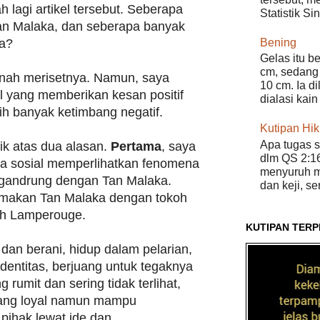
ah lagi artikel tersebut. Seberapa
Statistik Si
an Malaka, dan seberapa banyak
Bening
ya?
Gelas itu b
cm, sedang 
rnah merisetnya. Namun, saya
10 cm. Ia d
l yang memberikan kesan positif
dialasi kain
h banyak ketimbang negatif.
Kutipan Hi
Apa tugas s
rik atas dua alasan.
Pertama
, saya
dlm QS 2:16
ia sosial memperlihatkan fenomena
menyuruh m
gandrung dengan Tan Malaka.
dan keji, s
makan Tan Malaka dengan tokoh
ch Lamperouge.
KUTIPAN TERP
r dan berani, hidup dalam pelarian,
entitas, berjuang untuk tegaknya
 rumit dan sering tidak terlihat,
yang loyal namun mampu
ihak lewat ide dan