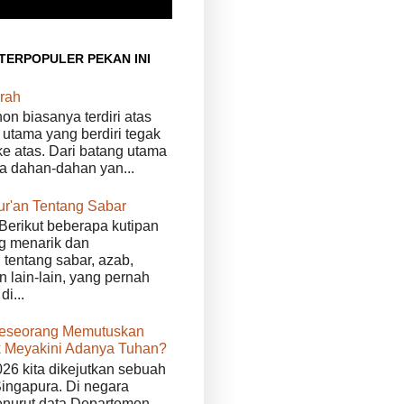
 TERPOPULER PEKAN INI
rah
n biasanya terdiri atas
 utama yang berdiri tegak
e atas. Dari batang utama
da dahan-dahan yan...
ur'an Tentang Sabar
Berikut beberapa kutipan
g menarik dan
tentang sabar, azab,
n lain-lain, yang pernah
di...
eseorang Memutuskan
 Meyakini Adanya Tuhan?
026 kita dikejutkan sebuah
Singapura. Di negara
enurut data Departemen