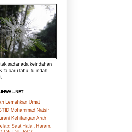
a tak sadar ada keindahan
 Kita baru tahu itu indah
t.
.IHWAL.NET
bah Lemahkan Umat
STID Mohammad Natsir
urani Kehilangan Arah
elap: Saat Halal, Haram,
 Tak Lagi Jelas