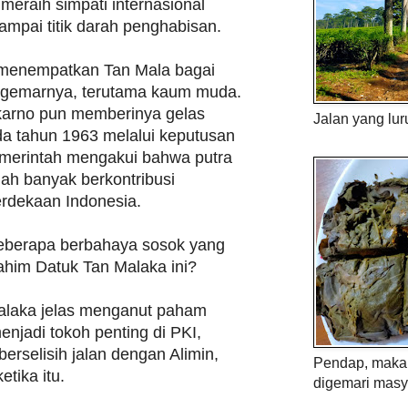
meraih simpati internasional
mpai titik darah penghabisan.
i menempatkan Tan Mala bagai
ggemarnya, terutama kaum muda.
karno pun memberinya gelas
Jalan yang lur
a tahun 1963 melalui keputusan
merintah mengakui bahwa putra
lah banyak berkontribusi
rdekaan Indonesia.
seberapa berbahaya sosok yang
ahim Datuk Tan Malaka ini?
Malaka jelas menganut paham
njadi tokoh penting di PKI,
erselisih jalan dengan Alimin,
Pendap, maka 
etika itu.
digemari masy