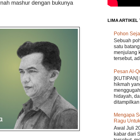
ernah mashur dengan bukunya
LIMA ARTIKEL
Pohon Seja
Sebuah poho
satu batang
menjulang k
tersebut, a
Pesan Al-Q
[KUTIPAN] 
hikmah yan
menggugah 
hidayah, da
ditampilkan 
Mengapa S
Ragu Untuk
Awal Juli 2
kabar dari 
tersebut, m