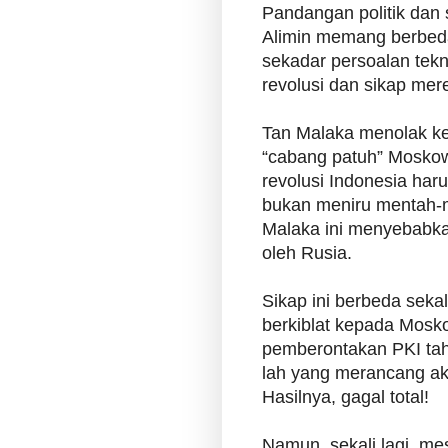
Pandangan politik dan 
Alimin memang berbeda
sekadar persoalan tekni
revolusi dan sikap me
Tan Malaka menolak ke
“cabang patuh” Moskow
revolusi Indonesia haru
bukan meniru mentah-m
Malaka ini menyebabk
oleh Rusia.
Sikap ini berbeda seka
berkiblat kepada Mosk
pemberontakan PKI ta
lah yang merancang ak
Hasilnya, gagal total!
Namun, sekali lagi, me