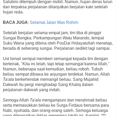
Salubiro ditempuh dengan mobil. Namun, hujan deras turun
dan terpaksa perjalanan dilanjutkan berjalan kaki setelah
hujan reda.
BACA JUGA
:
Selamat Jalan Mas Rohim
Setelah berjalan selama empat jam, tim tiba di pinggir
Sungai Bongka. Perkampungan Watu Marando, tempat
Suku Wana yang dibina oleh PosDai Hidayatullah menetap,
berada di seberang sungai. Perjalanan sedikit lagi sampai.
Ust Ismail sempat memberi semangat kepada tim dengan
berteriak, "Kita ini lelah, tapi tetap semangat karena lillah."
Namun, beberapa saat kemudian, beliau roboh. Tubuh
beliau sempat dibawa ke anjungan terdekat. Namun, Allah
Ta'ala
berkehendak memangil beliau. Sang Mujahid
Dakwah itu pergi menghadap Sang Khaliq dalam
perjalanan dakwah yang indah.
Semoga Allah
Ta'ala
mengampuni dan merahmati beliau
serta memasukkan beliau ke Surga Firdaus bersama para
Nabi, syuhada, dan orang-orang saleh. Semoga keluarga
yang ditinggalkan ikhlas menerima takdir ini.
Aamiiin
. ***