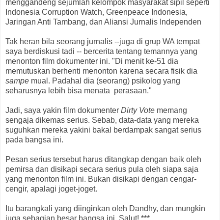
menggandeng sejumlah kelompok masyarakat sipil seperti
Indonesia Corruption Watch, Greenpeace Indonesia,
Jaringan Anti Tambang, dan Aliansi Jurnalis Independen
Tak heran bila seorang jurnalis --juga di grup WA tempat
saya berdiskusi tadi -- bercerita tentang temannya yang
menonton film dokumenter ini. "Di menit ke-51 dia
memutuskan berhenti menonton karena secara fisik dia
sampe
mual. Padahal dia (seorang) psikolog yang
seharusnya lebih bisa menata perasaan."
Jadi, saya yakin film dokumenter
Dirty Vote
memang
sengaja dikemas serius. Sebab, data-data yang mereka
suguhkan mereka yakini bakal berdampak sangat serius
pada bangsa ini.
Pesan serius tersebut harus ditangkap dengan baik oleh
pemirsa dan disikapi secara serius pula oleh siapa saja
yang menonton film ini. Bukan disikapi dengan cengar-
cengir, apalagi joget-joget.
Itu barangkali yang diinginkan oleh Dandhy, dan mungkin
juga sebagian besar bangsa ini. Salut! ***