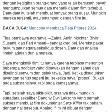
dengan kegigihan orang-orang yang telah bersusah payah
mengumpulkan semua data menarik dalam film tersebut.
Data-data itu telah membuat banyak orang gusar. Mungkin
mereka tersentil, atau tertampar, dengan film itu.
BACA JUGA
:
Mencoba Membaca Peta Pilpres 2024
Tiga pembawa acaranya ---Zainal Arifin Mochtar, Bivitri
Susanti, dan Feri Amsari-- sangat kredibel. Mereka pakar
hukum tata negara sekaligus dosen. Data dan analisa
ilmiah adalah dunia mereka.
Saya mengkritik film itu hanya karena terbiasa menonton
beberapa
podcast
yang dibawakan dengan santai dan
diselingi senyum dan gelak tawa. Jadi, ketika disuguhkan
tayangan serius seperti itu, seketika saya "protes". Bukan
pada substansinya, tapi pada kemasannya.
Tapi, setelah saya pikir-pikir, rasanya tidak mungkin
sutradara sekaliber Dandhy Dwi Laksono yang pernah
sukses membuat film dokumenter
Sexy
Killer
tak paham
dengan hal tersebut. Apalagi film ini dibuat dengan