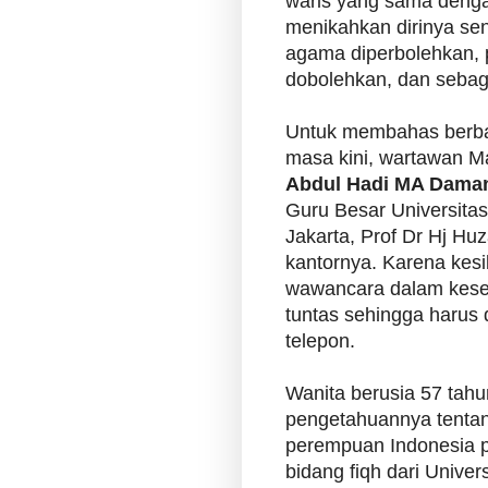
waris yang sama dengan
menikahkan dirinya send
agama diperbolehkan, p
dobolehkan, dan sebag
Untuk membahas berb
masa kini, wartawan Ma
Abdul Hadi MA Dama
Guru Besar Universitas
Jakarta, Prof Dr Hj Hu
kantornya. Karena kes
wawancara dalam kesem
tuntas sehingga harus 
telepon.
Wanita berusia 57 tah
pengetahuannya tentang
perempuan Indonesia p
bidang fiqh dari Univers