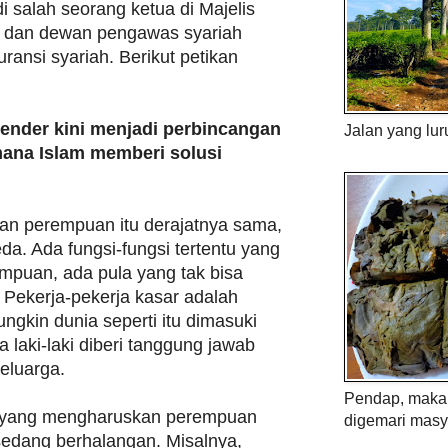
 salah seorang ketua di Majelis
) dan dewan pengawas syariah
ansi syariah. Berikut petikan
ender kini menjadi perbincangan
Jalan yang lur
ana Islam memberi solusi
 dan perempuan itu derajatnya sama,
a. Ada fungsi-fungsi tertentu yang
empuan, ada pula yang tak bisa
i. Pekerja-pekerja kasar adalah
mungkin dunia seperti itu dimasuki
 laki-laki diberi tanggung jawab
eluarga.
Pendap, maka 
yang mengharuskan perempuan
digemari masy
sedang berhalangan. Misalnya,