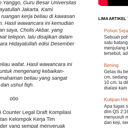
 Yanggo, Guru Besar Universitas
ayatullah Jakarta. Kami
ruangan kerja beliau di kawasan
LIMA ARTIKEL
an. Hasil wawancara ini kemudian
kan saya, Cholis Akbar, yang
Pohon Seja
at telepon, lalu disajikan dalam
Sebuah poho
satu batang
uara Hidayatullah edisi Desember
menjulang k
tersebut, a
beliau wafat. Hasil wawancara ini
Bening
i untuk mengenang kebaikan-
Gelas itu b
cm, sedang 
emahaman beliau yang sangat
10 cm. Ia d
dan ushul fiqh.
dialasi kain
o0o
Kutipan Hi
Apa tugas s
dlm QS 2:16
Counter Legal Draft Kompilasi
menyuruh m
tan Kelompok Kerja Tim
dan keji, s
der yang sempat menyeruak