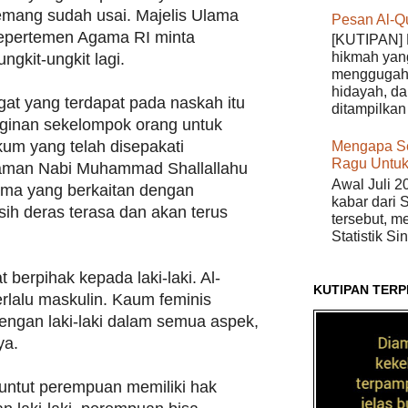
emang sudah usai. Majelis Ulama
Pesan Al-Q
Depertemen Agama RI minta
[KUTIPAN] 
hikmah yan
ngkit-ungkit lagi.
menggugah 
hidayah, da
t yang terdapat pada naskah itu
ditampilkan 
nginan sekelompok orang untuk
um yang telah disepakati
Mengapa S
Ragu Untuk
aman Nabi Muhammad Shallallahu
Awal Juli 2
utama yang berkaitan dengan
kabar dari 
ih deras terasa dan akan terus
tersebut, m
Statistik Si
 berpihak kepada laki-laki. Al-
KUTIPAN TERP
erlalu maskulin. Kaum feminis
engan laki-laki dalam semua aspek,
ya.
ntut perempuan memiliki hak