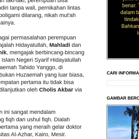
 laki-laki, perempuan bisa
iri tanpa wali, pernikahan lintas
oligami dilarang, nikah mut'ah
ainya.
agai permasalahan perempuan
jalah Hidayatullah,
Mahladi
dan
nik
, mengajak berbincang-bincang
 Islam Negeri Syarif Hidayatullah
zaemah Tahido Yanggo, di
CARI INFORMAS
ibukan Huzaemah yang luar biasa,
patan pertama itu tidak bisa
dilanjutkan oleh
Cholis Akbar
via
GAMBAR BERC
un ini sangat mendalam
 fiqh dan ushul fiqh. Dialah
ertama yang meraih gelar doktor
itas Al-Azhar, Kairo, Mesir.