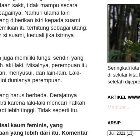
aan sakit, tidak mampu secara
sebagainya. Namun ulama lain
ng diberikan istri kepada suami
ikian itu terhitung sebagai utang.
 si suami, kecuali jika istrinya
juga memiliki fungsi sendiri yang
eh laki-laki. Misalnya, perempuan itu
Seringkali kit
, menyusui, dan lain-lain. Laki-
di sekitar kita.
. Ini dunianya perempuan.
setelah dijepre
 yang harus berbeda. Derajatnya
ARTIKEL WWW
ti karena laki-laki mencari nafkah
Memuat...
i lebih tinggi. Tidak seperti itu.
ARSIP
isal kaum feminis, yang
n yang lebih dari itu. Komentar