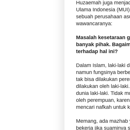
Huzaemah juga menjadi
Ulama Indonesia (MUI
sebuah perusahaan asur
wawancaranya:
Masalah kesetaraan g
banyak pihak. Bagaim
terhadap hal ini?
Dalam Islam, laki-laki
namun fungsinya berbed
tak bisa dilakukan per
dilakukan oleh laki-lak
dunia laki-laki. Tidak 
oleh perempuan, karena
mencari nafkah untuk k
Memang, ada mazhab 
bekerja jika suaminya 