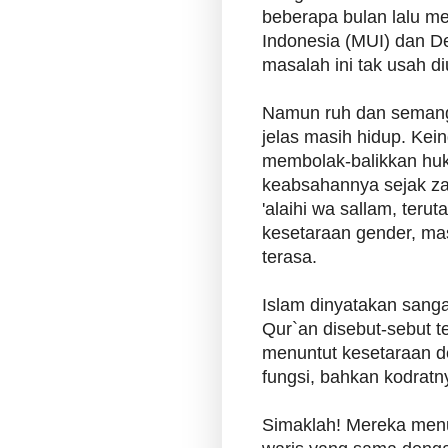
beberapa bulan lalu m
Indonesia (MUI) dan 
masalah ini tak usah diu
Namun ruh dan semanga
jelas masih hidup. Kei
membolak-balikkan huk
keabsahannya sejak z
'alaihi wa sallam, ter
kesetaraan gender, mas
terasa.
Islam dinyatakan sangat
Qur`an disebut-sebut t
menuntut kesetaraan d
fungsi, bahkan kodratn
Simaklah! Mereka menu