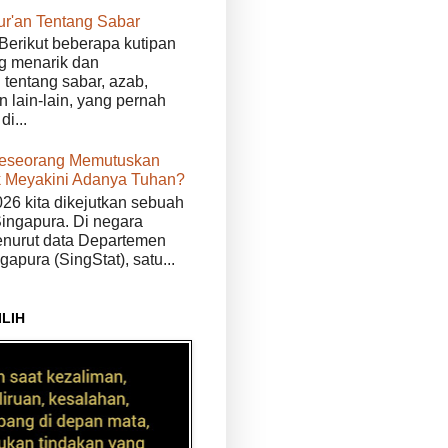
ur'an Tentang Sabar
Berikut beberapa kutipan
g menarik dan
tentang sabar, azab,
n lain-lain, yang pernah
di...
eseorang Memutuskan
 Meyakini Adanya Tuhan?
026 kita dikejutkan sebuah
Singapura. Di negara
enurut data Departemen
ngapura (SingStat), satu...
ILIH