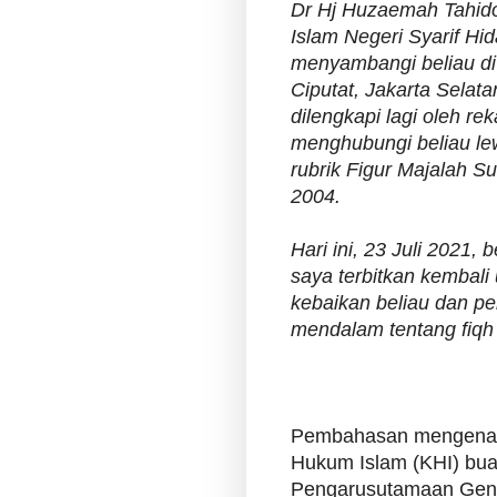
Dr Hj Huzaemah Tahido
Islam Negeri Syarif Hid
menyambangi beliau di 
Ciputat, Jakarta Selat
dilengkapi lagi oleh re
menghubungi beliau lew
rubrik Figur Majalah S
2004.
Hari ini, 23 Juli 2021, 
saya terbitkan kembal
kebaikan beliau dan p
mendalam tentang fiqh 
Pembahasan mengenai 
Hukum Islam (KHI) bua
Pengarusutamaan Gen