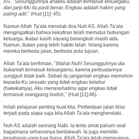
AS. "
Sesungguhnya anakku adalah termasuk keluargaku,
dan janji-Mu itu pasti benar. Engkau adalah hakim yang
paling adil,
" (Hud [11]: 45).
Namun Allah
Ta'ala
menolak doa Nuh AS. Allah
Ta'ala
mengingatkan bahwa kekafiran telah memutus hubungan
keluarga. Ikatan kasih sayang barangkali masih ada.
Namun, ikatan yang lebih hakiki telah hilang karena
mereka berbeda jalan, berbeda pula tujuan.
Allah
Ta'ala
berfirman, "
Wahai Nuh! Sesungguhnya dia
bukanlah termasuk keluargamu, karena perbuatannya
sungguh tidak baik. Sebab itu janganlah engkau memohon
kepada-Ku sesuatu yang tidak engkau ketahui
(hakekatnya). Aku menasehatimu agar engkau tidak
termasuk orangyang bodoh
," (Hud [11]:46).
Inilah pelajaran penting buat kita. Perbedaan jalan bisa
terjadi pada siapa saja bila Allah
Ta'ala
menghendaki.
Nuh AS adalah seorang Nabi. Ia tentu amat paham soal
bagaimana seharusnya berdakwah. Ia juga memiliki
kesabaran yang luar biasa. Allah Ta'ala telah mengujinya