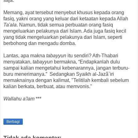
saja.
Memang, ayat tersebut menyebut khusus kepada orang
fasiq, yakni orang yang keluar dari ketaatan kepada Allah
Ta'ala
. Namun, tidak semua perbuatan orang fasiq
mengeluarkan pelakunya dari Islam. Ada juga fasiq kecil
yang tidak mengeluarkan pelakunya dari Islam, seperti
berbohong dan mengadu domba.
Lantas, apa makna
tabayyun
itu sendiri? Ath-Thabari
menyatakan,
tabayyun
bermakna, “Endapkanlah dulu
sampai kalian mengetahui kebenarannya, jangan terburu-
buru menerimanya.” Sedangkan Syaikh al-Jazâ`iri
memaknainya dengan kalimat, "Telitilah kembali sebelum
kalian berkata, berbuat, atau memvonis."
Wallahu a'lam
***
Berbagi
Tidak ada komentar: