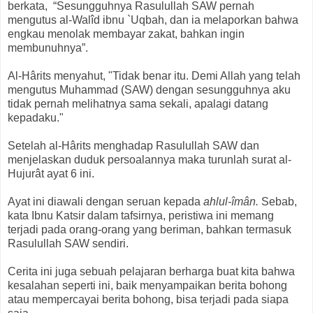
berkata, “Sesungguhnya Rasulullah SAW pernah
mengutus al-Walîd ibnu `Uqbah, dan ia melaporkan bahwa
engkau menolak membayar zakat, bahkan ingin
membunuhnya”.
Al-Hârits menyahut, "Tidak benar itu. Demi Allah yang telah
mengutus Muhammad (SAW) dengan sesungguhnya aku
tidak pernah melihatnya sama sekali, apalagi datang
kepadaku."
Setelah al-Hârits menghadap Rasulullah SAW dan
menjelaskan duduk persoalannya maka turunlah surat al-
Hujurât ayat 6 ini.
Ayat ini diawali dengan seruan kepada
ahlul-îmân.
Sebab,
kata Ibnu Katsir dalam tafsirnya, peristiwa ini memang
terjadi pada orang-orang yang beriman, bahkan termasuk
Rasulullah SAW sendiri.
Cerita ini juga sebuah pelajaran berharga buat kita bahwa
kesalahan seperti ini, baik menyampaikan berita bohong
atau mempercayai berita bohong, bisa terjadi pada siapa