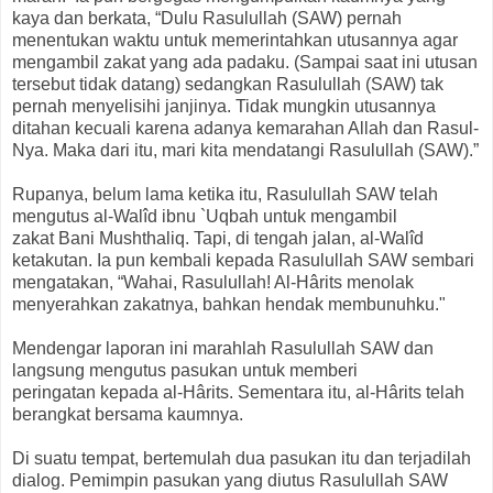
kaya dan berkata, “Dulu Rasulullah (SAW) pernah
menentukan waktu untuk memerintahkan utusannya agar
mengambil zakat yang ada padaku. (Sampai saat ini utusan
tersebut tidak datang) sedangkan Rasulullah (SAW) tak
pernah menyelisihi janjinya. Tidak mungkin utusannya
ditahan kecuali karena adanya kemarahan Allah dan Rasul-
Nya. Maka dari itu, mari kita mendatangi Rasulullah (SAW).”
Rupanya, belum lama ketika itu, Rasulullah SAW telah
mengutus al-Walîd ibnu `Uqbah untuk mengambil
zakat Bani Mushthaliq. Tapi, di tengah jalan, al-Walîd
ketakutan. Ia pun kembali kepada Rasulullah SAW sembari
mengatakan, “Wahai, Rasulullah! Al-Hârits menolak
menyerahkan zakatnya, bahkan hendak membunuhku."
Mendengar laporan ini marahlah Rasulullah SAW dan
langsung mengutus pasukan untuk memberi
peringatan kepada al-Hârits. Sementara itu, al-Hârits telah
berangkat bersama kaumnya.
Di suatu tempat, bertemulah dua pasukan itu dan terjadilah
dialog. Pemimpin pasukan yang diutus Rasulullah SAW