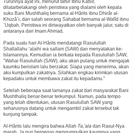
Turunnya ayat ini, menurut tafsir Ibnu Katsîr,
dilatarbelakangi oleh peristiwa yang dialami oleh kepala
suku Bani Mushthaliq bernama al-Hârits ibnu Dhirâr al-
Khuzâ`i, dan salah seorang Sahabat bernama al-Walîd ibnu
`Uqbah. Peristiwa ini diriwayatkan oleh banyak jalur, satu di
antaranya dari Imam Ahmad.
Pada suatu hari Al-Hârits mendatangi Rasulullah
Shallallahu ‘alaihi wa sallam (SAW) dan menyatakan ke-
Islamannya. Kemudian ia berkata kepada Rasulullah SAW,
"Wahai Rasulullah (SAW), aku akan pulang untuk mengajak
kaumku berislam lalu berzakat. Siapa yang menerima, akan
aku kumpulkan zakatnya. Silahkan engkau kirimkan utusan
kepadaku untuk membawa zakat itu kepadamu.”
Setelah beberapa saat lamanya zakat dari masyarakat Bani
Mushthaliq benar-benar terkumpul. Namun, pada tempo
yang telah ditentukan, utusan Rasulullah SAW yang
seharusnya datang untuk mengambil zakat tersebut tak
kunjung tampak.
Al-Hârits lalu mengira bahwa Allah
Ta,'ala
dan Rasul-Nya
marah. Ia pun bergegas mengumpulkan kaumnya yang