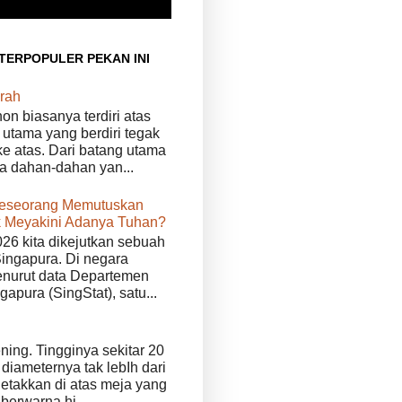
 TERPOPULER PEKAN INI
rah
n biasanya terdiri atas
 utama yang berdiri tegak
e atas. Dari batang utama
da dahan-dahan yan...
eseorang Memutuskan
 Meyakini Adanya Tuhan?
026 kita dikejutkan sebuah
Singapura. Di negara
enurut data Departemen
ngapura (SingStat), satu...
ening. Tingginya sekitar 20
diameternya tak lebIh dari
iletakkan di atas meja yang
 berwarna hi...