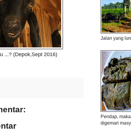
Jalan yang lur
 ...? (Depok,Sept 2016)
mentar:
Pendap, maka 
digemari masy
ntar