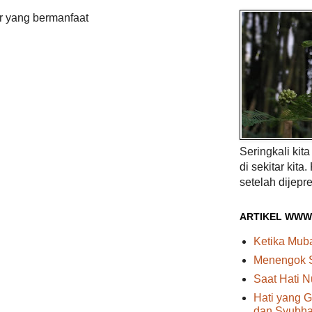
r yang bermanfaat
Seringkali kit
di sekitar kita.
setelah dijepre
ARTIKEL WWW
Ketika Mu
Menengok 
Saat Hati N
Hati yang G
dan Syubhat