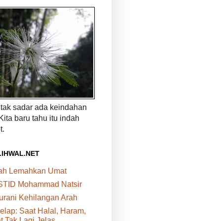
a tak sadar ada keindahan
 Kita baru tahu itu indah
t.
.IHWAL.NET
bah Lemahkan Umat
STID Mohammad Natsir
urani Kehilangan Arah
elap: Saat Halal, Haram,
 Tak Lagi Jelas