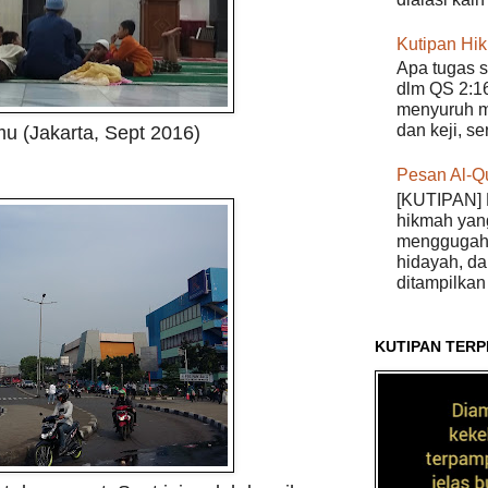
Kutipan Hi
Apa tugas s
dlm QS 2:16
menyuruh m
dan keji, s
mu (Jakarta, Sept 2016)
Pesan Al-Q
[KUTIPAN] 
hikmah yan
menggugah 
hidayah, da
ditampilkan 
KUTIPAN TERP