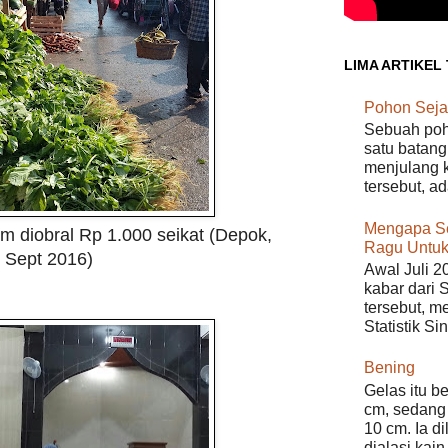
LIMA ARTIKEL
Pohon Seja
Sebuah poho
satu batang
menjulang k
tersebut, a
Mengapa S
m diobral Rp 1.000 seikat (Depok,
Ragu Untuk
Sept 2016)
Awal Juli 2
kabar dari 
tersebut, m
Statistik Si
Bening
Gelas itu b
cm, sedang 
10 cm. Ia d
dialasi kain