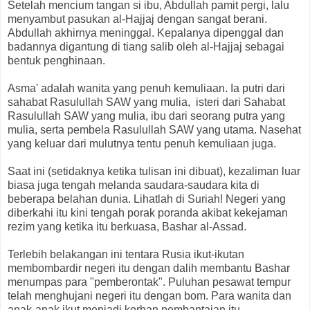
Setelah mencium tangan si ibu, Abdullah pamit pergi, lalu
menyambut pasukan al-Hajjaj dengan sangat berani.
Abdullah akhirnya meninggal. Kepalanya dipenggal dan
badannya digantung di tiang salib oleh al-Hajjaj sebagai
bentuk penghinaan.
Asma' adalah wanita yang penuh kemuliaan. Ia putri dari
sahabat Rasulullah SAW yang mulia, isteri dari Sahabat
Rasulullah SAW yang mulia, ibu dari seorang putra yang
mulia, serta pembela Rasulullah SAW yang utama. Nasehat
yang keluar dari mulutnya tentu penuh kemuliaan juga.
Saat ini (setidaknya ketika tulisan ini dibuat), kezaliman luar
biasa juga tengah melanda saudara-saudara kita di
beberapa belahan dunia. Lihatlah di Suriah! Negeri yang
diberkahi itu kini tengah porak poranda akibat kekejaman
rezim yang ketika itu berkuasa, Bashar al-Assad.
Terlebih belakangan ini tentara Rusia ikut-ikutan
membombardir negeri itu dengan dalih membantu Bashar
menumpas para "pemberontak". Puluhan pesawat tempur
telah menghujani negeri itu dengan bom. Para wanita dan
anak-anak ikut menjadi korban pembantaian itu.