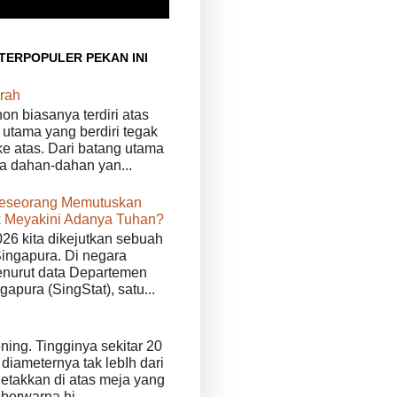
 TERPOPULER PEKAN INI
rah
n biasanya terdiri atas
 utama yang berdiri tegak
e atas. Dari batang utama
da dahan-dahan yan...
eseorang Memutuskan
 Meyakini Adanya Tuhan?
026 kita dikejutkan sebuah
Singapura. Di negara
enurut data Departemen
ngapura (SingStat), satu...
ening. Tingginya sekitar 20
diameternya tak lebIh dari
iletakkan di atas meja yang
 berwarna hi...