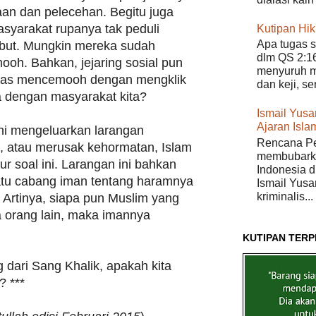
an dan pelecehan. Begitu juga
syarakat rupanya tak peduli
Kutipan Hi
Apa tugas s
but. Mungkin mereka sudah
dlm QS 2:16
ooh. Bahkan, jejaring sosial pun
menyuruh m
litas mencemooh dengan mengklik
dan keji, s
pa dengan masyarakat kita?
Ismail Yusan
Ajaran Isla
ni mengeluarkan larangan
Rencana Pe
 atau merusak kehormatan, Islam
membubarka
ur soal ini. Larangan ini bahkan
Indonesia di
atu cabang iman tentang haramnya
Ismail Yusa
kriminalis...
 Artinya, siapa pun Muslim yang
 orang lain, maka imannya
KUTIPAN TERP
g dari Sang Khalik, apakah kita
? ***