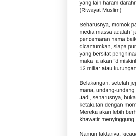
yang lain haram darah
(Riwayat Muslim)
Seharusnya, momok pal
media massa adalah "j
pencemaran nama baik
dicantumkan, siapa pun
yang bersifat penghin
maka ia akan "dimiski
12 miliar atau kurunga
Belakangan, setelah je
mana, undang-undang i
Jadi, seharusnya, buka
ketakutan dengan momok
Mereka akan lebih berha
khawatir menyinggung 
Namun faktanya, kicau