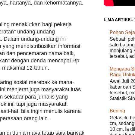
nya, hartanya, dan kehormatannya.
LIMA ARTIKEL
ing menakutkan bagi pekerja
eratan" undang undang
Pohon Seja
. Dalam undang-undang ini
Sebuah poho
satu batang
 yang mendistribusikan informasi
menjulang k
aan dan pencemaran nama baik,
tersebut, a
nkan" dengan denda mencapai Rp
n maksimal 12 tahun.
Mengapa S
Ragu Untuk
Awal Juli 2
jaring sosial merebak ke mana-
kabar dari 
ni menjerat juga masyarakat luas.
tersebut, m
n sekadar para jurnalis yang
Statistik Si
 ini, tapi juga masyarakat.
sti-hati bila ingin menulis karena
Bening
Gelas itu b
perasaan orang lain.
cm, sedang 
10 cm. Ia d
an di dunia maya tetap saja banyak
dialasi kain