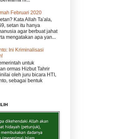
kmah Februari 2020
etan? Kata Allah Ta'ala,
9, setan itu hanya
anusia agar berbuat jahat
erta mengatakan apa yan...
to: Ini Kriminalisasi
m!
merintah untuk
n ormas Hizbut Tahrir
nilai oleh juru bicara HTI,
nto, sebagai bentuk
ILIH