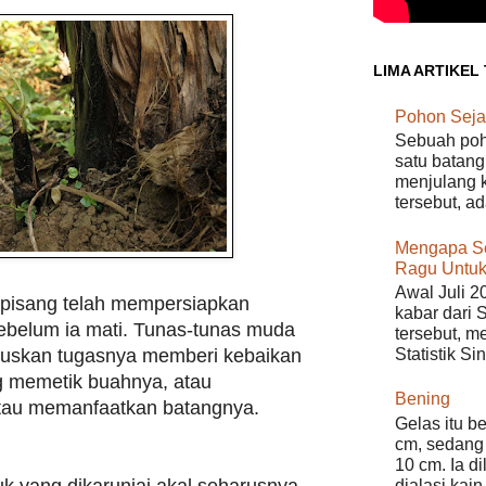
LIMA ARTIKEL
Pohon Seja
Sebuah poho
satu batang
menjulang k
tersebut, a
Mengapa S
Ragu Untuk
Awal Juli 2
n pisang telah mempersiapkan
kabar dari 
ebelum ia mati. Tunas-tunas muda
tersebut, m
ruskan tugasnya memberi kebaikan
Statistik Si
g memetik buahnya, atau
Bening
tau memanfaatkan batangnya.
Gelas itu b
cm, sedang 
10 cm. Ia d
k yang dikaruniai akal seharusnya
dialasi kain