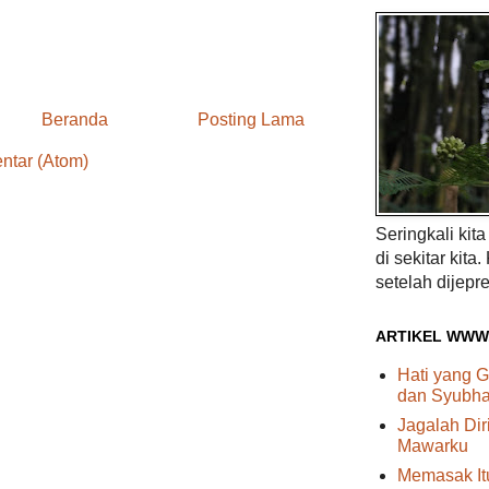
Beranda
Posting Lama
ntar (Atom)
Seringkali kit
di sekitar kita.
setelah dijepre
ARTIKEL WWW
Hati yang G
dan Syubhat
Jagalah Di
Mawarku
Memasak I