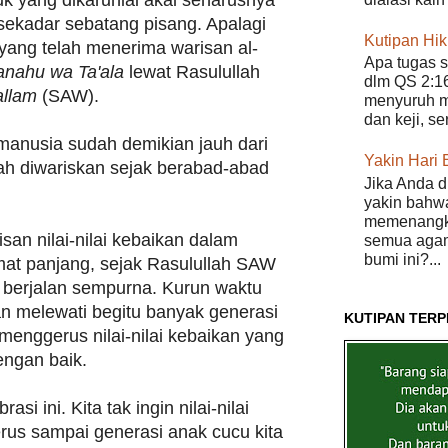
 sekadar sebatang pisang. Apalagi
Kutipan Hi
 yang telah menerima warisan al-
Apa tugas s
nahu wa Ta'ala
lewat Rasulullah
dlm QS 2:16
allam
(SAW).
menyuruh m
dan keji, s
manusia sudah demikian jauh dari
Yakin Hari 
lah diwariskan sejak berabad-abad
Jika Anda d
yakin bahwa
memenangka
an nilai-nilai kebaikan dalam
semua agam
bumi ini?...
mat panjang, sejak Rasulullah SAW
k berjalan sempurna. Kurun waktu
n melewati begitu banyak generasi
KUTIPAN TERP
 menggerus nilai-nilai kebaikan yang
engan baik.
si ini. Kita tak ingin nilai-nilai
erus sampai generasi anak cucu kita