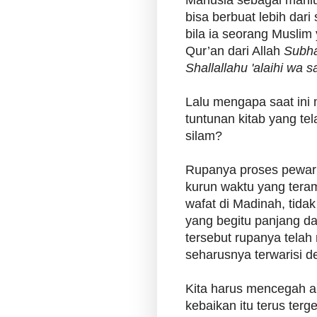
bisa berbuat lebih dari
bila ia seorang Muslim
Qur’an dari Allah
Subha
Shallallahu 'alaihi wa s
Lalu mengapa saat ini 
tuntunan kitab yang te
silam?
Rupanya proses pewaris
kurun waktu yang tera
wafat di Madinah, tida
yang begitu panjang da
tersebut rupanya telah
seharusnya terwarisi d
Kita harus mencegah abra
kebaikan itu terus terg