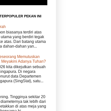
 TERPOPULER PEKAN INI
rah
n biasanya terdiri atas
 utama yang berdiri tegak
e atas. Dari batang utama
da dahan-dahan yan...
eseorang Memutuskan
 Meyakini Adanya Tuhan?
026 kita dikejutkan sebuah
Singapura. Di negara
enurut data Departemen
ngapura (SingStat), satu...
ening. Tingginya sekitar 20
diameternya tak lebIh dari
iletakkan di atas meja yang
 berwarna hi...