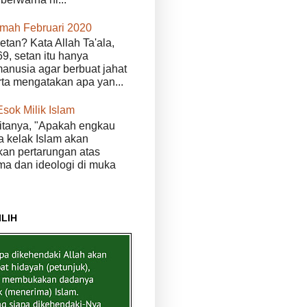
kmah Februari 2020
etan? Kata Allah Ta'ala,
9, setan itu hanya
anusia agar berbuat jahat
erta mengatakan apa yan...
Esok Milik Islam
itanya, "Apakah engkau
 kelak Islam akan
n pertarungan atas
a dan ideologi di muka
ILIH