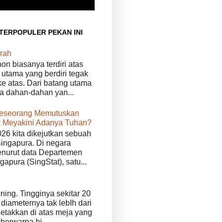
 TERPOPULER PEKAN INI
rah
n biasanya terdiri atas
 utama yang berdiri tegak
e atas. Dari batang utama
da dahan-dahan yan...
eseorang Memutuskan
 Meyakini Adanya Tuhan?
026 kita dikejutkan sebuah
Singapura. Di negara
enurut data Departemen
ngapura (SingStat), satu...
ening. Tingginya sekitar 20
diameternya tak lebIh dari
iletakkan di atas meja yang
 berwarna hi...