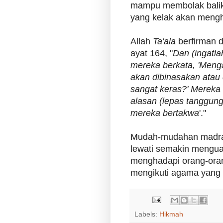
mampu membolak balikk
yang kelak akan men
Allah
Ta'ala
berfirman da
ayat 164, "
Dan (ingatla
mereka berkata, 'Men
akan dibinasakan atau
sangat keras?' Mereka
alasan (lepas tanggun
mereka bertakwa
'."
Mudah-mudahan madras
lewati semakin mengua
menghadapi orang-ora
mengikuti agama yang 
Labels:
Hikmah