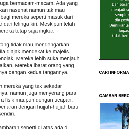
 juga bermacam-macam. Ada yang
kan nasehat namun tak mau
bagi mereka seperti masuk dari
r dari telinga kiri. Meskipun telah
mereka tetap saja ingkar.
 yang tidak mau mendengarkan
ila diajak mendekat ke majelis-
enolak. Mereka lebih suka menjauh
aikan. Mereka ibarat orang yang
nya dengan kedua tangannya.
CARI INFORMAS
ah mereka yang tak sekadar
nya, namun juga menyerang para
GAMBAR BERC
ra fisik maupun dengan ucapan.
naran dengan hujjah-hujjah baru
endiri.
mbaran seperti di atas ada di