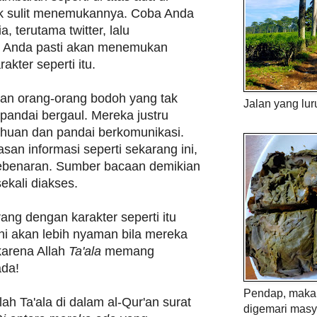
tak sulit menemukannya. Coba Anda
, terutama twitter, lalu
a, Anda pasti akan menemukan
kter seperti itu.
an orang-orang bodoh yang tak
Jalan yang lur
pandai bergaul. Mereka justru
huan dan pandai berkomunikasi.
asan informasi seperti sekarang ini,
ebenaran. Sumber bacaan demikian
ekali diakses.
ng dengan karakter seperti itu
ni akan lebih nyaman bila mereka
karena Allah
Ta'ala
memang
da!
Pendap, maka 
lah Ta'ala di dalam al-Qur'an surat
digemari masy