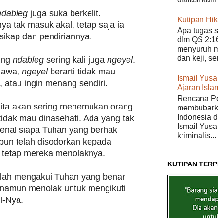
ndableg
juga suka berkelit.
Kutipan Hi
ya tak masuk akal, tetap saja ia
Apa tugas s
sikap dan pendiriannya.
dlm QS 2:16
menyuruh m
dan keji, s
yang
ndableg
sering kali juga
ngeyel
.
Jawa,
ngeyel
berarti tidak mau
Ismail Yusan
, atau ingin menang sendiri.
Ajaran Isla
Rencana Pe
ita akan sering menemukan orang
membubarka
Indonesia di
tidak mau dinasehati. Ada yang tak
Ismail Yusa
enal siapa Tuhan yang berhak
kriminalis...
pun telah disodorkan kepada
, tetap mereka menolaknya.
KUTIPAN TERP
elah mengakui Tuhan yang benar
 namun menolak untuk mengikuti
l-Nya.