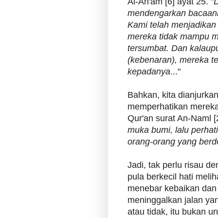
Al-An'am [6] ayat 25. "
D
mendengarkan bacaan
Kami telah menjadikan 
mereka tidak mampu m
tersumbat. Dan kalaup
(kebenaran), mereka t
kepadanya
..."
Bahkan, kita dianjurka
memperhatikan mereka i
Qur'an surat An-Naml [27
muka bumi, lalu perha
orang-orang yang berd
Jadi, tak perlu risau 
pula berkecil hati meli
menebar kebaikan dan
meninggalkan jalan ya
atau tidak, itu bukan u