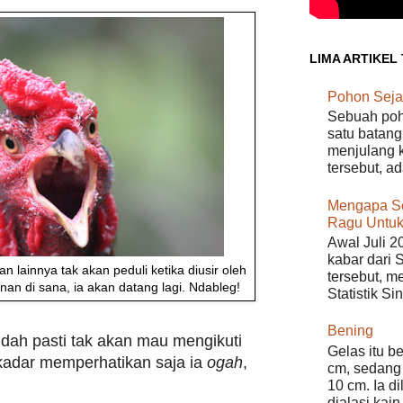
LIMA ARTIKEL
Pohon Seja
Sebuah poho
satu batang
menjulang k
tersebut, a
Mengapa S
Ragu Untuk
Awal Juli 2
kabar dari 
lainnya tak akan peduli ketika diusir oleh
tersebut, m
an di sana, ia akan datang lagi. Ndableg!
Statistik Si
Bening
dah pasti tak akan mau mengikuti
Gelas itu b
ekadar memperhatikan saja ia
ogah
,
cm, sedang 
10 cm. Ia d
dialasi kain