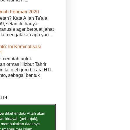
kmah Februari 2020
etan? Kata Allah Ta'ala,
9, setan itu hanya
anusia agar berbuat jahat
erta mengatakan apa yan...
to: Ini Kriminalisasi
m!
merintah untuk
n ormas Hizbut Tahrir
nilai oleh juru bicara HTI,
nto, sebagai bentuk
ILIH