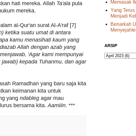
Memasak I
an hati mereka. Allah
Ta'ala
pula
Yang Terus
ghukum mereka.
Menjadi Ke
Benarkah U
lam al-Qur'an surat Al-A'raf [7]
Menyejahte
h) ketika suatu umat di antara
gapa kamu menasihati kaum yang
ARSIP
 diazab Allah dengan azab yang
 menjawab, 'Agar kami mempunyai
g jawab) kepada Tuhanmu, dan agar
ah Ramadhan yang baru saja kita
tkan keimanan kita untuk
ng yang
ndableg
agar mau
lurus bersama kita.
Aamiiin
. ***