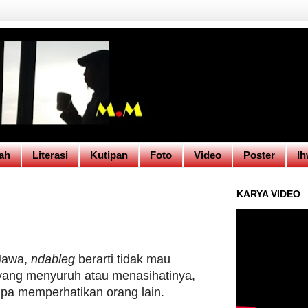
ah
Literasi
Kutipan
Foto
Video
Poster
Ih
KARYA VIDEO
Jawa,
ndableg
berarti tidak mau
yang menyuruh atau menasihatinya,
npa memperhatikan orang lain.