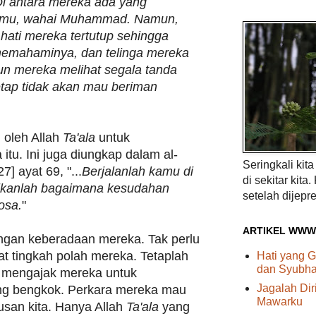
i antara mereka ada yang
mu, wahai Muhammad. Namun,
hati mereka tertutup sehingga
emahaminya, dan telinga mereka
un mereka melihat segala tanda
etap tidak akan mau beriman
n oleh Allah
Ta'ala
untuk
tu. Ini juga diungkap dalam al-
Seringkali kit
] ayat 69, "...
Berjalanlah kamu di
di sekitar kita.
tikanlah bagaimana kesudahan
setelah dijepre
osa.
"
ARTIKEL WWW
dengan keberadaan mereka. Tak perlu
hat tingkah polah mereka. Tetaplah
Hati yang G
dan Syubhat
 mengajak mereka untuk
Jagalah Di
ng bengkok. Perkara mereka mau
Mawarku
rusan kita. Hanya Allah
Ta'ala
yang