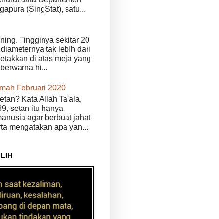
ngapura (SingStat), satu...
ening. Tingginya sekitar 20
diameternya tak lebIh dari
iletakkan di atas meja yang
 berwarna hi...
kmah Februari 2020
etan? Kata Allah Ta'ala,
9, setan itu hanya
anusia agar berbuat jahat
erta mengatakan apa yan...
ILIH