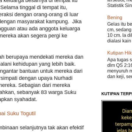
 keluarga besarnya di tempat itu
Statistik Si
Selama tinggal di tempat itu,
eraksi dengan orang-orang di luar
Bening
 dengan masyarakat kampung. Jika
Gelas itu b
gguan atau ada anggota keluarga
cm, sedang 
10 cm. Ia d
ereka akan segera pergi ke
dialasi kain
Kutipan Hi
elah berupaya mendekati mereka dan
Apa tugas s
lani kehidupan yang lebih baik.
dlm QS 2:16
engantar bantuan untuk mereka dari
menyuruh m
dan keji, s
rsimpati dengan upaya Nurhadi
ereka. Sebagian dari mereka
Bahkan, sebanyak 83 warga Suku
KUTIPAN TERP
apkan syahadat.
i Suku Togutil
binaan selanjutnya tak akan efektif