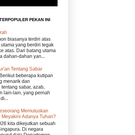
 TERPOPULER PEKAN INI
rah
n biasanya terdiri atas
 utama yang berdiri tegak
e atas. Dari batang utama
da dahan-dahan yan...
ur'an Tentang Sabar
Berikut beberapa kutipan
g menarik dan
tentang sabar, azab,
n lain-lain, yang pernah
di...
eseorang Memutuskan
 Meyakini Adanya Tuhan?
026 kita dikejutkan sebuah
Singapura. Di negara
enurut data Departemen