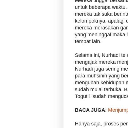
Mereka tinggal bersama
untuk beberapa waktu. 
mereka tak suka berint
kelompoknya, apalagi
mereka merasakan gan
yang meninggal maka m
tempat lain.
Selama ini, Nurhadi t
mengajak mereka menja
Nurhadi juga sering m
para muhsinin yang be
mengubah kehidupan m
sudah mulai terbuka. 
Togutil sudah menguc
BACA JUGA
:
Menjumpa
Hanya saja, proses pem