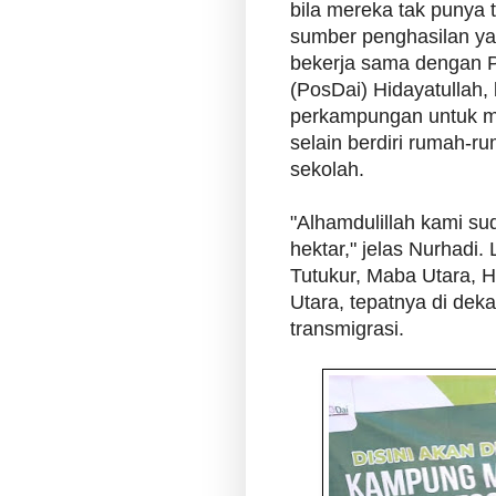
bila mereka tak punya
sumber penghasilan yan
bekerja sama dengan P
(PosDai) Hidayatulla
perkampungan untuk me
selain berdiri rumah-r
sekolah.
"Alhamdulillah kami su
hektar," jelas Nurhadi.
Tutukur, Maba Utara, H
Utara, tepatnya di de
transmigrasi.