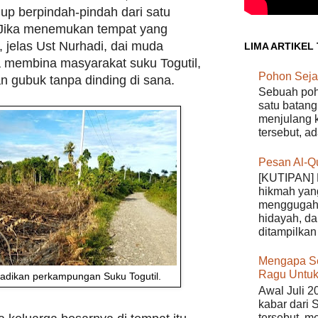
up berpindah-pindah dari satu
. Jika menemukan tempat yang
, jelas Ust Nurhadi, dai muda
LIMA ARTIKEL
a membina masyarakat suku Togutil,
Pohon Seja
n gubuk tanpa dinding di sana.
Sebuah poho
satu batang
menjulang k
tersebut, a
Pesan Al-Q
[KUTIPAN] 
hikmah yan
menggugah 
hidayah, da
ditampilkan 
Mengapa S
Ragu Untuk
jadikan perkampungan Suku Togutil.
Awal Juli 2
kabar dari 
tersebut, m