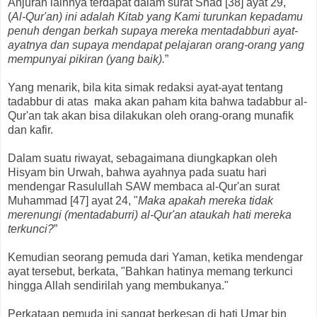
Anjuran lainnya terdapat dalam surat Shad [38] ayat 29, "
(
Al-Qur'an) ini adalah Kitab yang Kami turunkan kepadamu
penuh dengan berkah supaya mereka mentadabburi ayat-
ayatnya dan supaya mendapat pelajaran orang-orang yang
mempunyai pikiran (yang baik).
”
Yang menarik, bila kita simak redaksi ayat-ayat tentang
tadabbur di atas maka akan paham kita bahwa tadabbur al-
Qur'an tak akan bisa dilakukan oleh orang-orang munafik
dan kafir.
Dalam suatu riwayat, sebagaimana diungkapkan oleh
Hisyam bin Urwah, bahwa ayahnya pada suatu hari
mendengar Rasulullah SAW membaca al-Qur'an surat
Muhammad [47] ayat 24, "
Maka apakah mereka tidak
merenungi (mentadaburri) al-Qur'an ataukah hati mereka
terkunci?
”
Kemudian seorang pemuda dari Yaman, ketika mendengar
ayat tersebut, berkata, "Bahkan hatinya memang terkunci
hingga Allah sendirilah yang membukanya."
Perkataan pemuda ini sangat berkesan di hati Umar bin