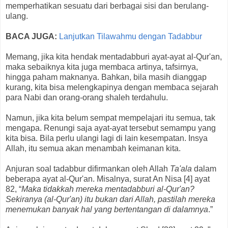
memperhatikan sesuatu dari berbagai sisi dan berulang-
ulang.
BACA JUGA:
Lanjutkan Tilawahmu dengan Tadabbur
Memang, jika kita hendak mentadabburi ayat-ayat al-Qur'an,
maka sebaiknya kita juga membaca artinya, tafsirnya,
hingga paham maknanya. Bahkan, bila masih dianggap
kurang, kita bisa melengkapinya dengan membaca sejarah
para Nabi dan orang-orang shaleh terdahulu.
Namun, jika kita belum sempat mempelajari itu semua, tak
mengapa. Renungi saja ayat-ayat tersebut semampu yang
kita bisa. Bila perlu ulangi lagi di lain kesempatan. Insya
Allah, itu semua akan menambah keimanan kita.
Anjuran soal tadabbur difirmankan oleh Allah
Ta'ala
dalam
beberapa ayat al-Qur'an. Misalnya, surat An Nisa [4] ayat
82, “
Maka tidakkah mereka mentadabburi al-Qur'an?
Sekiranya (al-Qur'an) itu bukan dari Allah, pastilah mereka
menemukan banyak hal yang bertentangan di dalamnya
.”