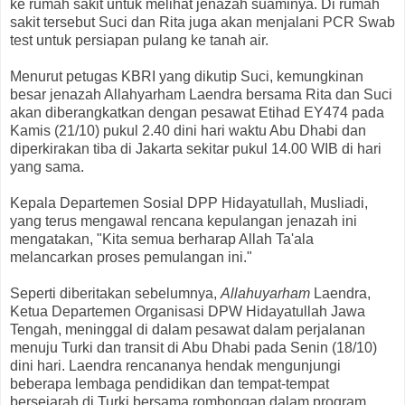
ke rumah sakit untuk melihat jenazah suaminya. Di rumah
sakit tersebut Suci dan Rita juga akan menjalani PCR Swab
test untuk persiapan pulang ke tanah air.
Menurut petugas KBRI yang dikutip Suci, kemungkinan
besar jenazah Allahyarham Laendra bersama Rita dan Suci
akan diberangkatkan dengan pesawat Etihad EY474 pada
Kamis (21/10) pukul 2.40 dini hari waktu Abu Dhabi dan
diperkirakan tiba di Jakarta sekitar pukul 14.00 WIB di hari
yang sama.
Kepala Departemen Sosial DPP Hidayatullah, Musliadi,
yang terus mengawal rencana kepulangan jenazah ini
mengatakan, "Kita semua berharap Allah Ta'ala
melancarkan proses pemulangan ini."
Seperti diberitakan sebelumnya,
Allahuyarham
Laendra,
Ketua Departemen Organisasi DPW Hidayatullah Jawa
Tengah, meninggal di dalam pesawat dalam perjalanan
menuju Turki dan transit di Abu Dhabi pada Senin (18/10)
dini hari. Laendra rencananya hendak mengunjungi
beberapa lembaga pendidikan dan tempat-tempat
bersejarah di Turki bersama rombongan dalam program