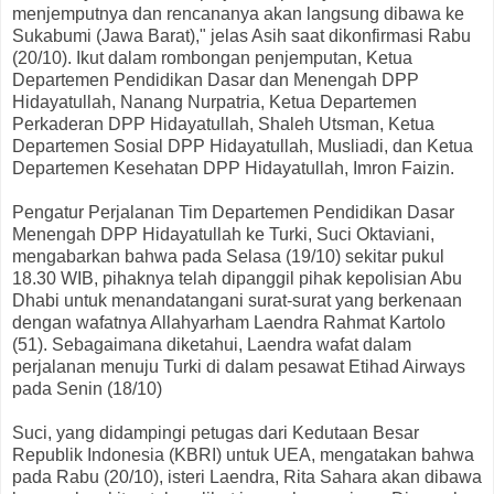
menjemputnya dan rencananya akan langsung dibawa ke
Sukabumi (Jawa Barat)," jelas Asih saat dikonfirmasi Rabu
(20/10). Ikut dalam rombongan penjemputan, Ketua
Departemen Pendidikan Dasar dan Menengah DPP
Hidayatullah, Nanang Nurpatria, Ketua Departemen
Perkaderan DPP Hidayatullah, Shaleh Utsman, Ketua
Departemen Sosial DPP Hidayatullah, Musliadi, dan Ketua
Departemen Kesehatan DPP Hidayatullah, Imron Faizin.
Pengatur Perjalanan Tim Departemen Pendidikan Dasar
Menengah DPP Hidayatullah ke Turki, Suci Oktaviani,
mengabarkan bahwa pada Selasa (19/10) sekitar pukul
18.30 WIB, pihaknya telah dipanggil pihak kepolisian Abu
Dhabi untuk menandatangani surat-surat yang berkenaan
dengan wafatnya Allahyarham Laendra Rahmat Kartolo
(51). Sebagaimana diketahui, Laendra wafat dalam
perjalanan menuju Turki di dalam pesawat Etihad Airways
pada Senin (18/10)
Suci, yang didampingi petugas dari Kedutaan Besar
Republik Indonesia (KBRI) untuk UEA, mengatakan bahwa
pada Rabu (20/10), isteri Laendra, Rita Sahara akan dibawa