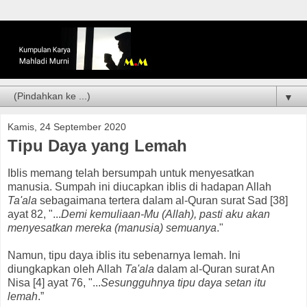
▼
Kamis, 24 September 2020
Tipu Daya yang Lemah
Iblis memang telah bersumpah untuk menyesatkan
manusia. Sumpah ini diucapkan iblis di hadapan Allah
Ta'ala
sebagaimana tertera dalam al-Quran surat Sad [38]
ayat 82, "...
Demi kemuliaan-Mu (Allah), pasti aku akan
menyesatkan mereka (manusia) semuanya
."
Namun, tipu daya iblis itu sebenarnya lemah. Ini
diungkapkan oleh Allah
Ta'ala
dalam al-Quran surat An
Nisa [4] ayat 76, "...
Sesungguhnya tipu daya setan itu
lemah
.”