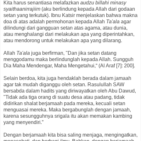
Kita harus senantiasa melafazkan
audzu billahi minasy
syaithaanirrajiim
(aku berlindung kepada Allah dari godaan
setan yang terkutuk). Ibnu Katsir menjelaskan bahwa makna
doa di atas adalah permohonan kepada Allah
Ta'ala
agar
dilindungi dari gangguan setan atas agama, atau dunia,
atau menghalangi dari melakukan apa yang diperintahkan,
atau mendorong untuk melakukan apa yang dilarang.
Allah
Ta'ala
juga berfirman, "Dan jika setan datang
menggodamu maka berlindunglah kepada Allah. Sungguh
Dia Maha Mendengar, Maha Mengetahui,“ (Al Araf [7]: 200].
Selain berdoa, kita juga hendaklah berada dalam jamaah
agar tak mudah diganggu oleh setan. Rasulullah SAW
bersabda dalam hadits yang diriwayatkan oleh Abu Dawud,
"Tidak ada tiga orang di suatu desa atau padang, tidak
didirikan shalat berjamaah pada mereka, kecuali setan
menguasai mereka. Maka bergabunglah dengan jamaah,
karena sesungguhnya srigala itu akan memakan kambing
yang menyendiri.”
Dengan berjamaah kita bisa saling menjaga, mengingatkan,