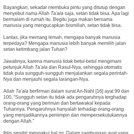
Bayangkan, sekadar membuka pintu yang ditutup dengan
menyebut nama Allah
Ta'ala
saja, setan tidak bisa. Apa lagi
bermalam di rumah itu. Begitu juga makan bersama
manusia yang mengucapkan bismillah, setan tidak bisa.
Lantas, jika memang lemah, mengapa banyak manusia
terpedaya? Mengapa manusia lebih banyak memilih jalan
setan ketimbang jalan Tuhan?
Jawabnya, karena manusia tidak betul-betul mengimani
petunjuk Allah
Ta'ala
dan Rasul-Nya, sehingga otomatis
tidak pula sungguh-sungguh menjalankan segala perintah-
Nya dan menjauhi segala larangan-Nya.
Allah
Ta'ala
berfirman dalam surat An-Nahl [16] ayat 99 dan
100, “Sungguh setan itu tidak ada pengaruhnya terghadap
orang-orang yang beriman dan bertawakal kepada
Tuhannya. Pengaruhnya hanyalah terhadap orang-orang
yang menjadikannya pemimpin dan mempersekutukannya
dengan Allah.”
Iblis sendiri mengakui hal ini. Dalam sambungan ayat yang