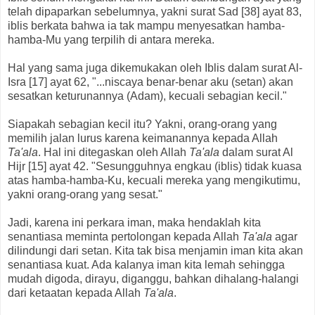
telah dipaparkan sebelumnya, yakni surat Sad [38] ayat 83,
iblis berkata bahwa ia tak mampu menyesatkan hamba-
hamba-Mu yang terpilih di antara mereka.
Hal yang sama juga dikemukakan oleh Iblis dalam surat Al-
Isra [17] ayat 62, "...niscaya benar-benar aku (setan) akan
sesatkan keturunannya (Adam), kecuali sebagian kecil."
Siapakah sebagian kecil itu? Yakni, orang-orang yang
memilih jalan lurus karena keimanannya kepada Allah
Ta'ala
. Hal ini ditegaskan oleh Allah
Ta'ala
dalam surat Al
Hijr [15] ayat 42. "Sesungguhnya engkau (iblis) tidak kuasa
atas hamba-hamba-Ku, kecuali mereka yang mengikutimu,
yakni orang-orang yang sesat."
Jadi, karena ini perkara iman, maka hendaklah kita
senantiasa meminta pertolongan kepada Allah
Ta'ala
agar
dilindungi dari setan. Kita tak bisa menjamin iman kita akan
senantiasa kuat. Ada kalanya iman kita lemah sehingga
mudah digoda, dirayu, diganggu, bahkan dihalang-halangi
dari ketaatan kepada Allah
Ta'ala
.