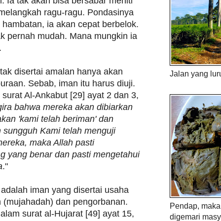
. Ia tak akan bisa bersabar meniti
n melangkah ragu-ragu. Pondasinya
a hambatan, ia akan cepat berbelok.
tak pernah mudah. Mana mungkin ia
.
tak disertai amalan hanya akan
Jalan yang lur
raan. Sebab, iman itu harus diuji.
surat Al-Ankabut [29] ayat 2 dan 3,
ra bahwa mereka akan dibiarkan
an 'kami telah beriman' dan
n sungguh Kami telah menguji
ereka, maka Allah pasti
g yang benar dan pasti mengetahui
a
."
adalah iman yang disertai usaha
 (mujahadah) dan pengorbanan.
Pendap, maka 
alam surat al-Hujarat [49] ayat 15,
digemari masy