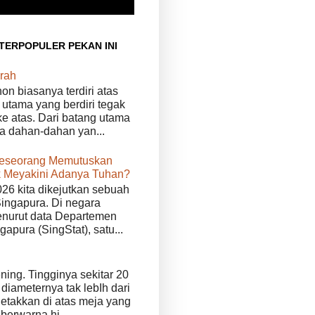
 TERPOPULER PEKAN INI
rah
n biasanya terdiri atas
 utama yang berdiri tegak
e atas. Dari batang utama
da dahan-dahan yan...
eseorang Memutuskan
 Meyakini Adanya Tuhan?
026 kita dikejutkan sebuah
Singapura. Di negara
enurut data Departemen
ngapura (SingStat), satu...
ening. Tingginya sekitar 20
diameternya tak lebIh dari
iletakkan di atas meja yang
 berwarna hi...