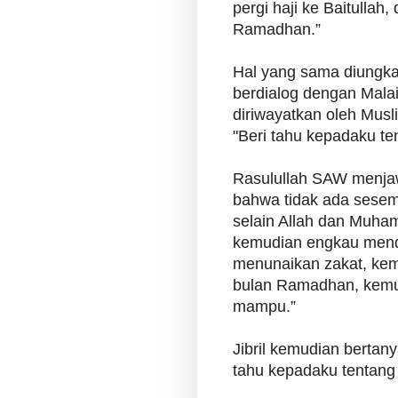
pergi haji ke Baitullah
Ramadhan.”
Hal yang sama diungka
berdialog dengan Malai
diriwayatkan oleh Musl
"Beri tahu kepadaku te
Rasulullah SAW menjaw
bahwa tidak ada sese
selain Allah dan Muha
kemudian engkau mendi
menunaikan zakat, ke
bulan Ramadhan, kemud
mampu.”
Jibril kemudian bertan
tahu kepadaku tentang