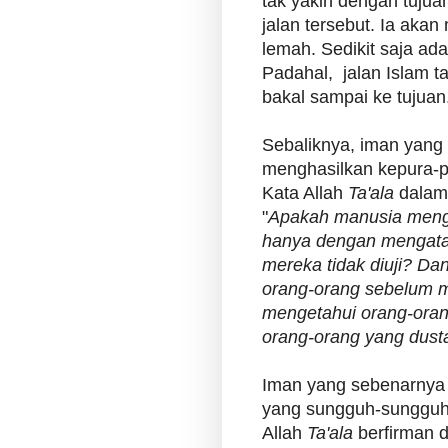
tak yakin dengan tujuan
jalan tersebut. Ia aka
lemah. Sedikit saja ad
Padahal, jalan Islam 
bakal sampai ke tujuan
Sebaliknya, iman yang 
menghasilkan kepura-pu
Kata Allah
Ta'ala
dalam 
"
Apakah manusia mengi
hanya dengan mengatak
mereka tidak diuji? Da
orang-orang sebelum m
mengetahui orang-oran
orang-orang yang dust
Iman yang sebenarnya 
yang sungguh-sungguh
Allah
Ta'ala
berfirman d