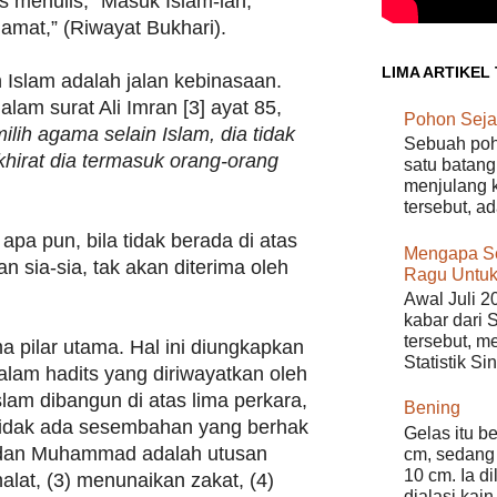
s menulis, "Masuk Islam-lah,
lamat,” (Riwayat Bukhari).
LIMA ARTIKEL
n Islam adalah jalan kebinasaan.
alam surat Ali Imran [3] ayat 85,
Pohon Seja
lih agama selain Islam, dia tidak
Sebuah poho
akhirat dia termasuk orang-orang
satu batang
menjulang k
tersebut, a
apa pun, bila tidak berada di atas
Mengapa S
an sia-sia, tak akan diterima oleh
Ragu Untuk
Awal Juli 2
kabar dari 
tersebut, m
a pilar utama. Hal ini diungkapkan
Statistik Si
lam hadits yang diriwayatkan oleh
slam dibangun di atas lima perkara,
Bening
tidak ada sesembahan yang berhak
Gelas itu b
h dan Muhammad adalah utusan
cm, sedang 
10 cm. Ia d
halat, (3) menunaikan zakat, (4)
dialasi kain