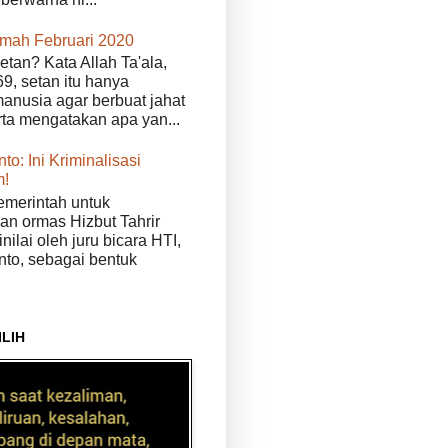
kmah Februari 2020
etan? Kata Allah Ta'ala,
9, setan itu hanya
anusia agar berbuat jahat
erta mengatakan apa yan...
to: Ini Kriminalisasi
m!
merintah untuk
n ormas Hizbut Tahrir
nilai oleh juru bicara HTI,
nto, sebagai bentuk
ILIH