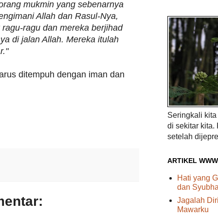
orang mukmin yang sebenarnya
ngimani Allah dan Rasul-Nya,
 ragu-ragu dan mereka berjihad
a di jalan Allah. Mereka itulah
r."
 harus ditempuh dengan iman dan
Seringkali kit
di sekitar kita.
setelah dijepre
ARTIKEL WWW
Hati yang G
dan Syubhat
mentar:
Jagalah Di
Mawarku