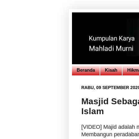
Beranda
Kisah
Hikm
RABU, 09 SEPTEMBER 202
Masjid Sebag
Islam
[VIDEO] Majid adalah m
Membangun peradaban I