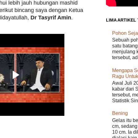
hui lebih jauh hubungan mashid
erikut bincang saya dengan Ketua
idayatullah,
Dr Tasyrif Amin
.
LIMA ARTIKEL
Pohon Seja
Sebuah poho
satu batang
menjulang k
tersebut, a
Mengapa S
Ragu Untuk
Awal Juli 2
kabar dari 
tersebut, m
Statistik Si
Bening
Gelas itu b
cm, sedang 
10 cm. Ia d
dialasi kain