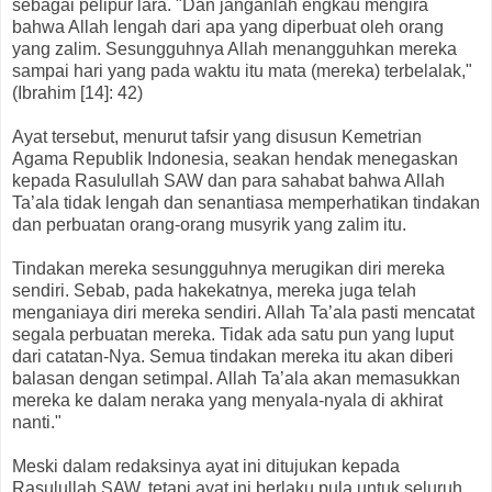
sebagai pelipur lara. "Dan janganlah engkau mengira
bahwa Allah lengah dari apa yang diperbuat oleh orang
yang zalim. Sesungguhnya Allah menangguhkan mereka
sampai hari yang pada waktu itu mata (mereka) terbelalak,"
(Ibrahim [14]: 42)
Ayat tersebut, menurut tafsir yang disusun Kemetrian
Agama Republik Indonesia, seakan hendak menegaskan
kepada Rasulullah SAW dan para sahabat bahwa Allah
Ta’ala tidak lengah dan senantiasa memperhatikan tindakan
dan perbuatan orang-orang musyrik yang zalim itu.
Tindakan mereka sesungguhnya merugikan diri mereka
sendiri. Sebab, pada hakekatnya, mereka juga telah
menganiaya diri mereka sendiri. Allah Ta’ala pasti mencatat
segala perbuatan mereka. Tidak ada satu pun yang luput
dari catatan-Nya. Semua tindakan mereka itu akan diberi
balasan dengan setimpal. Allah Ta’ala akan memasukkan
mereka ke dalam neraka yang menyala-nyala di akhirat
nanti."
Meski dalam redaksinya ayat ini ditujukan kepada
Rasulullah SAW, tetapi ayat ini berlaku pula untuk seluruh