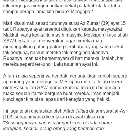
tak bergegas mengumpulkan bekal padahal kita tak tahu
sampai berapa lama kita hidup? Mengapa?
Mari kita simak sebab turunnya surat Az Zumar (39) ayat 15
tadi. Rupanya ayat tersebut ditujukan kepada masyarakat
Makkah yang ketika itu masih musyrik. Meskipun Rasulullah
SAW berkali-kali menyerukan agar mereka mau
meninggalkan patung-patung sembahan yang sama sekali
tak berguna, namun mereka tak mengindahkannya.
Rupanya iman tak bersemayam di hati mereka. Malah, hati
mereka seperti terkunci. Lalu turunlah ayat ini.
Allah
Ta'ala
sepertinya hendak menunjukkan contoh seperti
apa orang yang merugi itu. Meskipun mereka telah diseru
oleh Rasulullah SAW, namun karena iman itu belum ada,
maka seruan itu tak berguna buat mereka. Iman menjadi
kunci agar kita bisa lepas dari kerugian yang hakiki.
Ini juga telah dijelaskan oleh Allah
Ta'ala
dalam surat al-Asr
[103] sebagaimana diceritakan di awal tulisan ini.
“
Sesungguhnya manusia benar-benar berada dalam
kerugian, kecuali orang-orang yang beriman dan