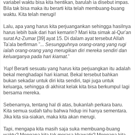
variabel waktu bisa kita hentikan, barulah ia disebut impas.
Bila tak bisa maka itu berarti kita telah membuang-buang
waktu. Kita telah merugi!
Lalu, apa yang harus kita perjuangankan sehingga hasilnya
harus lebih baik dari hari kemarin? Mari kita simak al-Qur'an
surat Az-Zumar [39] ayat 15. Di dalam ayat tersebut Allah
Ta'ala berfirman "
... Sesungguhnya orang-orang yang rugi
ialah orang-orang yang merugikan diri mereka sendiri dan
keluarganya pada hari kiamat
."
Yup
! Berarti sesuatu yang harus kita perjuangkan itu adalah
bekal menghadapi hari kiamat. Bekal tersebut bahkan
bukan sekadar untuk diri kita sendiri, tapi juga untuk
keluarga, sehingga di akhirat kelak kita bisa berkumpul lagi
bersama mereka.
Sebenarnya, tentang hal di atas, bukanlah perkara baru.
Kita semua sudah tahu bahwa hidup ini hanya sementara.
Jika kita sia-siakan, maka kita akan merugi.
Tapi, mengapa kita masih saja suka membuang-buang
waktu? Mengapa kita tak merasa khawatir? Mengapa kita