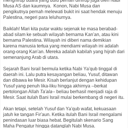
menghirup udara yang dulu pernah dihirup juga oleh Nabi
Musa AS dan kaumnya. Konon, Nabi Musa dan
pengikutnya pernah melewati bukit ini saat hendak menuju
Palestina, negeri para leluhurnya.
Baiklah! Mari kita putar waktu sejenak ke masa berabad-
abad silam ke sebuah wilayah bernama Kan'an, atau kini
bernama Palestina. Wilayah ini diberi nama demikian
karena manusia tertua yang mendiami wilayah ini adalah
orang-orang Kan'an. Mereka adalah kabilah yang hijrah dari
semenanjung Arab di utara.
Sejarah Bani Israil bermula ketika Nabi Ya'qub tinggal di
daerah ini. Lalu putra kesayangan beliau, Yusuf, ditawan
dan dibawa ke Mesir. Kisah berlanjut dengan kehidupan
Yusuf yang penuh lika-liku hingga akhirnya --berkat
pertolongan Allah
Ta'ala
-- beliau berhasil menjadi raja di
Mesir. Saat itulah Bani Israil mulai berkembang di negeri itu.
Akan tetapi, setelah Yusuf dan Ya'qub wafat, kekuasaan
jatuh ke tangan Fir'aun. Ketika itulah Bani Israil mengalami
penindasan luar biasa hebat. Begitulah skenario Sang
Maha Pengatur hingga datanglah Nabi Musa.