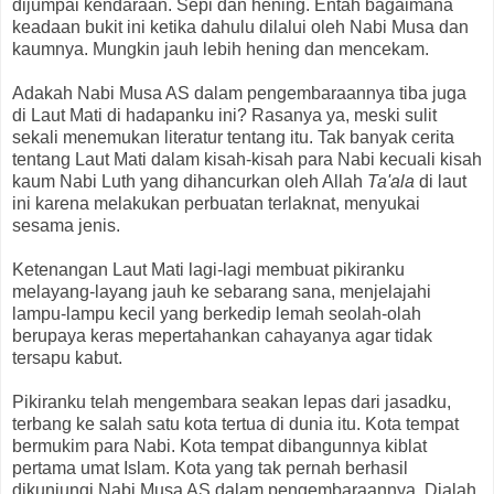
dijumpai kendaraan. Sepi dan hening. Entah bagaimana
keadaan bukit ini ketika dahulu dilalui oleh Nabi Musa dan
kaumnya. Mungkin jauh lebih hening dan mencekam.
Adakah Nabi Musa AS dalam pengembaraannya tiba juga
di Laut Mati di hadapanku ini? Rasanya ya, meski sulit
sekali menemukan literatur tentang itu. Tak banyak cerita
tentang Laut Mati dalam kisah-kisah para Nabi kecuali kisah
kaum Nabi Luth yang dihancurkan oleh Allah
Ta'ala
di laut
ini karena melakukan perbuatan terlaknat, menyukai
sesama jenis.
Ketenangan Laut Mati lagi-lagi membuat pikiranku
melayang-layang jauh ke sebarang sana, menjelajahi
lampu-lampu kecil yang berkedip lemah seolah-olah
berupaya keras mepertahankan cahayanya agar tidak
tersapu kabut.
Pikiranku telah mengembara seakan lepas dari jasadku,
terbang ke salah satu kota tertua di dunia itu. Kota tempat
bermukim para Nabi. Kota tempat dibangunnya kiblat
pertama umat Islam. Kota yang tak pernah berhasil
dikunjungi Nabi Musa AS dalam pengembaraannya. Dialah