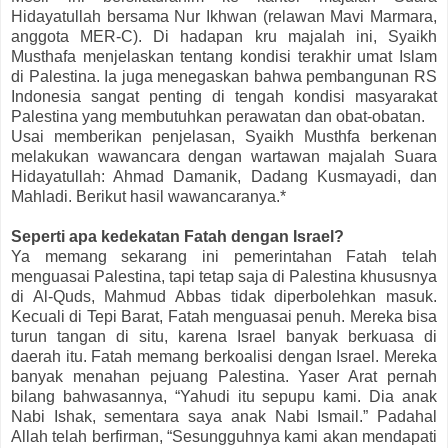
Hidayatullah bersama Nur Ikhwan (relawan Mavi Marmara,
anggota MER-C). Di hadapan kru majalah ini, Syaikh
Musthafa menjelaskan tentang kondisi terakhir umat Islam
di Palestina. Ia juga menegaskan bahwa pembangunan RS
Indonesia sangat penting di tengah kondisi masyarakat
Palestina yang membutuhkan perawatan dan obat-obatan.
Usai memberikan penjelasan, Syaikh Musthfa berkenan
melakukan wawancara dengan wartawan majalah Suara
Hidayatullah: Ahmad Damanik, Dadang Kusmayadi, dan
Mahladi. Berikut hasil wawancaranya.*
Seperti apa kedekatan Fatah dengan Israel?
Ya memang sekarang ini pemerintahan Fatah telah
menguasai Palestina, tapi tetap saja di Palestina khususnya
di Al-Quds, Mahmud Abbas tidak diperbolehkan masuk.
Kecuali di Tepi Barat, Fatah menguasai penuh. Mereka bisa
turun tangan di situ, karena Israel banyak berkuasa di
daerah itu. Fatah memang berkoalisi dengan Israel. Mereka
banyak menahan pejuang Palestina. Yaser Arat pernah
bilang bahwasannya, “Yahudi itu sepupu kami. Dia anak
Nabi Ishak, sementara saya anak Nabi Ismail.” Padahal
Allah telah berfirman, “Sesungguhnya kami akan mendapati