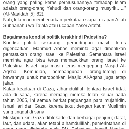
orang yang paling keras permusuhannya terhadap Islam
adalah orang-orang Yahudi dan orang-orang musyrik…...”
(Al-Maaidah [5]: 82).
Nah, kita mau membenarkan perkataan siapa, ucapan Allah
Subhanahu wa Ta’ala atau ucapan Yaser Arafat.
Bagaimana kondisi politik terakhir di Palestina?
Kondisi politik sekarang, perundingan masih terus
digencarkan. Mahmud Abbas meminta agar dihentikan
pemasukan orang Israel ke Palestina. Sementara Israel
meminta agar bisa terus memasukkan orang Israel ke
Palestina. Israel juga masih terus mengepung Masjid Al-
Aqsha. Kemudian, pembangunan lorong-lorong di
bawahnya untuk merobohkan Masjid Al-Aqsha juga tetap
jalan.
Kalau keadaan di Gaza, alhamdulillah tentara Israel tidak
ada di sana, karena memang mereka telah keluar pada
tahun 2005, ini semua berkat perjuangan para mujahidin.
Israel lari dari Gaza, karena takut dengan kaum Muslimin
yang tinggal di sana.
Meskipun kini Gaza diblokade dari berbagai penjuru; darat,
laut, dan udara, akan tetapi alhamdulillah, pemerintahan di