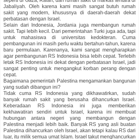
seperti di Gaza, Rafah, dan rumah sakit di markas tentara di
Jabaliyah. Oleh karena kami masih sangat butuh rumah
sakit yang modern, khususnya di daerah-daerah dekat
perbatasan dengan Israel.
Selain dari Indonesia, Jordania juga membangun rumah
sakit. Tapi lebih kecil. Dari pemerintahan Turki juga ada, tapi
untuk mahasiswa di universitas kedokteran. Cuma
pembangunan ini masih perlu waktu bertahun-tahun, karena
baru permulaan. Karenanya, kami sangat mengharapkan
agar pembangunan RS Indonesia bisa lebih cepat. Terlebih
letak RS Indonesia ini dekat dengan perbatasan Israel, jadi
sangat penting untuk mengangkut korban perang dengan
cepat.
Bagaimana pemerintah Palestina mengamankan bangunan
yang sudah dibangun ini?
Tidak cuma RS Indonesia yang dikhawatirkan, sudah
banyak rumah sakit yang berusaha dihancurkan Israel.
Keberadaan RS Indonesia ini juga memberikan
kekhawatiran sendiri untuk Israel, karena ini membuat
hubungan antara negeri yang membangun dengan
Palestina menjadi lebih baik. Banyak RS yang asli buatan
Palestina dihancurkan oleh Israel, akan tetapi kalau RS dari
luar, itu milik semua umat Islam. Israel takut menghancurkan