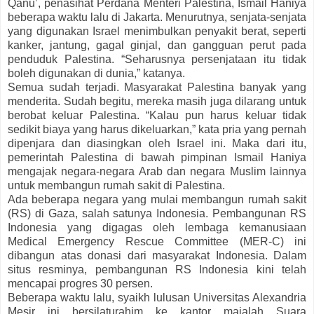
Qanu’, penasihat Perdana Menteri Palestina, Ismail Haniya
beberapa waktu lalu di Jakarta. Menurutnya, senjata-senjata
yang digunakan Israel menimbulkan penyakit berat, seperti
kanker, jantung, gagal ginjal, dan gangguan perut pada
penduduk Palestina. “Seharusnya persenjataan itu tidak
boleh digunakan di dunia,” katanya.
Semua sudah terjadi. Masyarakat Palestina banyak yang
menderita. Sudah begitu, mereka masih juga dilarang untuk
berobat keluar Palestina. “Kalau pun harus keluar tidak
sedikit biaya yang harus dikeluarkan,” kata pria yang pernah
dipenjara dan diasingkan oleh Israel ini. Maka dari itu,
pemerintah Palestina di bawah pimpinan Ismail Haniya
mengajak negara-negara Arab dan negara Muslim lainnya
untuk membangun rumah sakit di Palestina.
Ada beberapa negara yang mulai membangun rumah sakit
(RS) di Gaza, salah satunya Indonesia. Pembangunan RS
Indonesia yang digagas oleh lembaga kemanusiaan
Medical Emergency Rescue Committee (MER-C) ini
dibangun atas donasi dari masyarakat Indonesia. Dalam
situs resminya, pembangunan RS Indonesia kini telah
mencapai progres 30 persen.
Beberapa waktu lalu, syaikh lulusan Universitas Alexandria
Mesir ini bersilaturahim ke kantor majalah Suara