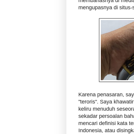
membahasnya di media
mengupasnya di situs-si
Karena penasaran, saya
"teroris". Saya khawat
keliru menuduh seseor
sekadar persoalan baha
mencari definisi kata 
Indonesia, atau dising