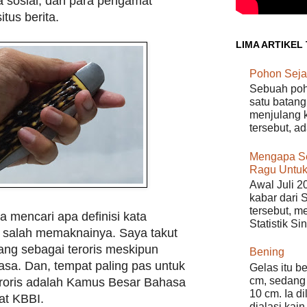
 sosial, dan para pengamat
tus berita.
LIMA ARTIKEL
Pohon Seja
Sebuah poho
satu batang
menjulang k
tersebut, a
Mengapa S
Ragu Untuk
Awal Juli 2
kabar dari 
tersebut, m
 mencari apa definisi kata
Statistik Si
ir salah memaknainya. Saya takut
ang sebagai teroris meskipun
Bening
sa. Dan, tempat paling pas untuk
Gelas itu b
cm, sedang 
teroris adalah Kamus Besar Bahasa
10 cm. Ia d
kat KBBI.
dialasi kain