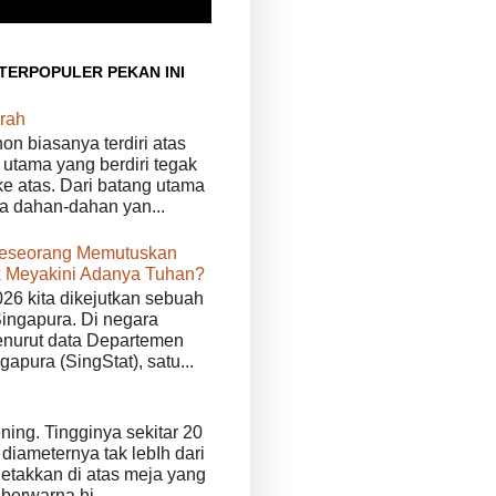
 TERPOPULER PEKAN INI
rah
n biasanya terdiri atas
 utama yang berdiri tegak
e atas. Dari batang utama
da dahan-dahan yan...
eseorang Memutuskan
 Meyakini Adanya Tuhan?
026 kita dikejutkan sebuah
Singapura. Di negara
enurut data Departemen
ngapura (SingStat), satu...
ening. Tingginya sekitar 20
diameternya tak lebIh dari
iletakkan di atas meja yang
 berwarna hi...