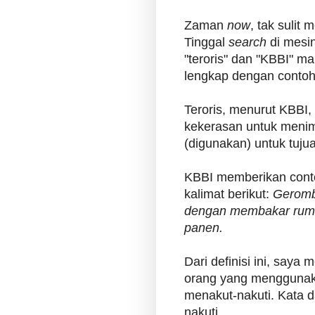
Zaman
now
, tak sulit
Tinggal
search
di mesin
"teroris" dan "KBBI" ma
lengkap dengan contoh
Teroris, menurut KBBI
kekerasan untuk menim
(digunakan) untuk tujuan
KBBI memberikan conto
kalimat berikut:
Geromb
dengan membakar rum
panen.
Dari definisi ini, saya
orang yang menggunak
menakut-nakuti. Kata d
nakuti