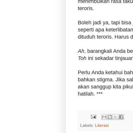
menimbulkan rasa takut
teroris.
Boleh jadi ya, tapi bisa
seperti apa keterlibatan
dituduh teroris. Harus di
Ah
, barangkali Anda ber
Toh
ini sekadar tinjaua
Perlu Anda ketahui ba
bahkan stigma. Jika sa
akan sanggup kita pikul 
hatilah. ***
Labels:
Literasi