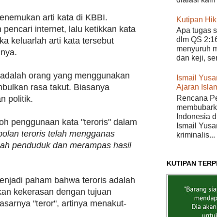
 menemukan arti kata di KBBI.
Kutipan Hi
 pencari internet, lalu ketikkan kata
Apa tugas s
dlm QS 2:16
ka keluarlah arti kata tersebut
menyuruh m
nya.
dan keji, s
, adalah orang yang menggunakan
Ismail Yusan
bulkan rasa takut. Biasanya
Ajaran Isla
 politik.
Rencana Pe
membubarka
Indonesia di
h penggunaan kata "teroris" dalam
Ismail Yusa
olan teroris telah mengganas
kriminalis...
ah penduduk dan merampas hasil
KUTIPAN TERP
 menjadi paham bahwa teroris adalah
an kekerasan dengan tujuan
asarnya "teror", artinya menakut-