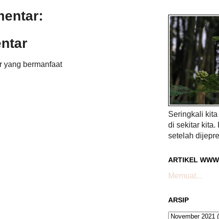
mentar:
ntar
r yang bermanfaat
Seringkali kit
di sekitar kita.
setelah dijepre
ARTIKEL WWW
Memuat...
ARSIP