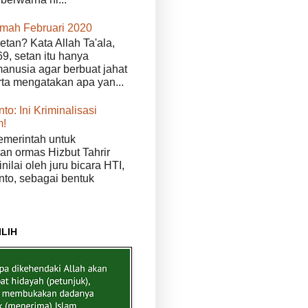
kmah Februari 2020
etan? Kata Allah Ta'ala,
9, setan itu hanya
anusia agar berbuat jahat
erta mengatakan apa yan...
to: Ini Kriminalisasi
m!
merintah untuk
n ormas Hizbut Tahrir
nilai oleh juru bicara HTI,
nto, sebagai bentuk
ILIH