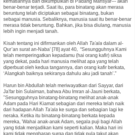
kematiannya dan dikumpulkan di Padang Mahsyar--- akan
benar-benar terjadi. Saat itu, para binatang akan merasa
beruntung telah diciptakan sebagai binatang, bukan
sebagai manusia. Sebaliknya, manusia saat itu benar-benar
merasa tidak beruntung. Bahkan, jika bisa diulang, manusia
lebih ingin menjadi tanah.
Kisah tentang ini difirmankan oleh Allah
Ta'ala
dalam al-
Qur’an surat an-Naba’ [78] ayat 40, “Sesungguhnya Kami
telah memperingatkan kepadamu (hai orang kafir) siksa
yang dekat, pada hari manusia melihat apa yang telah
diperbuat oleh kedua tangannya, dan orang kafir berkata,
‘Alangkah baiknya sekiranya dahulu aku jadi tanah’.”
Harun bin Abdullah telah meriwayatkan dari Sayyar, dari
Ja'far bin Sulaiman, bahwa Abu Imran al-Jauni berkata,
"Sesungguhnya binatang-binatang melihat anak-anak
Adam pada Hari Kiamat sebagian dari mereka telah naik
dari hadapan Allah
Ta'ala
ke surga dan sebagian lagi ke
neraka. Ketika itu binatang-binatang berkata kepada
mereka, 'Wahai anak-anak Adam, segala puji bagi Allah
yang tidak menjadikan kami seperti kalian. Maka hari ini
kami tidak mengharap surga dan tidak pula takut akan