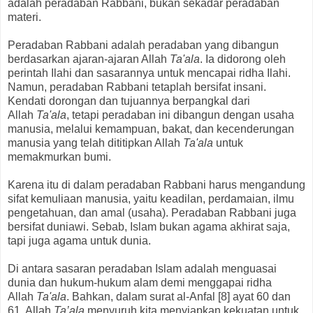
adalah peradaban Rabbani, bukan sekadar peradaban
materi.
Peradaban Rabbani adalah peradaban yang dibangun
berdasarkan ajaran-ajaran Allah
Ta'ala
. Ia didorong oleh
perintah Ilahi dan sasarannya untuk mencapai ridha Ilahi.
Namun, peradaban Rabbani tetaplah bersifat insani.
Kendati dorongan dan tujuannya berpangkal dari
Allah
Ta'ala
, tetapi peradaban ini dibangun dengan usaha
manusia, melalui kemampuan, bakat, dan kecenderungan
manusia yang telah dititipkan Allah
Ta'ala
untuk
memakmurkan bumi.
Karena itu di dalam peradaban Rabbani harus mengandung
sifat kemuliaan manusia, yaitu keadilan, perdamaian, ilmu
pengetahuan, dan amal (usaha). Peradaban Rabbani juga
bersifat duniawi. Sebab, Islam bukan agama akhirat saja,
tapi juga agama untuk dunia.
Di antara sasaran peradaban Islam adalah menguasai
dunia dan hukum-hukum alam demi menggapai ridha
Allah
Ta'ala
. Bahkan, dalam surat al-Anfal [8] ayat 60 dan
61, Allah
Ta’ala
menyuruh kita menyiapkan kekuatan untuk