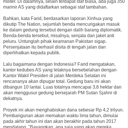
militer. Di dalamnya, selain terdapat staf biasa, ada juga 350
marinir AS yang didaftarkan sebagai staf tambahan.
Bahkan, kata Farid, berdasarkan laporan Xinhua yang
dikutip The Nation, sejumlah benda mencurigakan masuk
ke dalam gedung tersebut dengan dalih barang diplomatik.
Benda-benda tersebut, misalnya, senjata dan jaket anti
peluru. Untunglah pihak keamanan Pakistan sigap.
Persenjataan itu berhasil disita di tengah jalan dan
diperlihatkan kepada publik.
Lalu bagaimana dengan Indonesia? Farid mengatakan,
kantor kedubes AS yang letaknya bersebelahan dengan
Kantor Wakil Presiden di jalan Merdeka Selatan ini
rencananya akan dipugar total. Gedung baru ini akan
dibangun 10 lantai. Luas totalnya mencapai 3,6 hektar dan
akan menggusur gedung bersejarah PM Sutan Sjahrir di
dekatnya.
Proyek ini akan menghabiskan dana sebesar Rp 4,2 trilyun.
Pembangunan akan memakan waktu lima tahun, dimulai
pada akhir tahun ini dan akan berakhir pada tahun 2017
mendatang. "Bayangkan, apa saja yang akan mereka