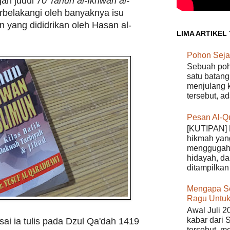
gan judul
70 Tahun al-Ikhwan al-
tarbelakangi oleh banyaknya isu
n yang dididrikan oleh Hasan al-
LIMA ARTIKEL
Pohon Seja
Sebuah poho
satu batang
menjulang k
tersebut, a
Pesan Al-Q
[KUTIPAN] 
hikmah yan
menggugah 
hidayah, da
ditampilkan 
Mengapa S
Ragu Untuk
Awal Juli 2
kabar dari 
sai ia tulis pada Dzul Qa'dah 1419
tersebut, m