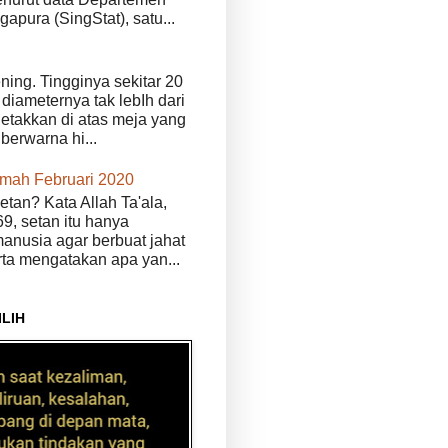
ngapura (SingStat), satu...
ening. Tingginya sekitar 20
diameternya tak lebIh dari
iletakkan di atas meja yang
 berwarna hi...
kmah Februari 2020
etan? Kata Allah Ta'ala,
9, setan itu hanya
anusia agar berbuat jahat
erta mengatakan apa yan...
ILIH