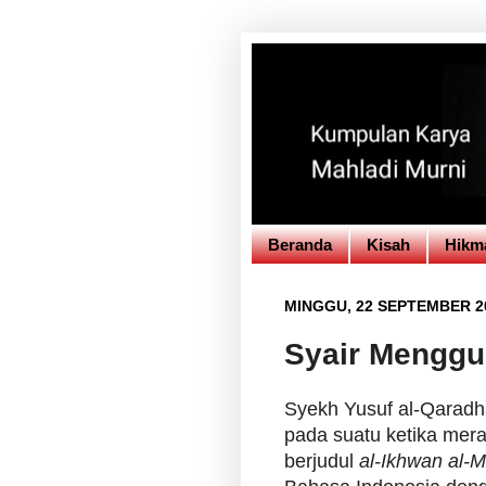
Beranda
Kisah
Hikm
MINGGU, 22 SEPTEMBER 2
Syair Menggu
Syekh Yusuf al-Qaradh
pada suatu ketika mer
berjudul
al-Ikhwan al-