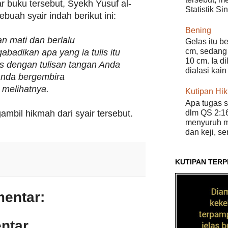
r buku tersebut, Syekh Yusuf al-
Statistik Si
buah syair indah berikut ini:
Bening
an mati dan berlalu
Gelas itu b
cm, sedang 
abadikan apa yang ia tulis itu
10 cm. Ia d
s dengan tulisan tangan Anda
dialasi kain
Anda bergembira
 melihatnya.
Kutipan Hi
Apa tugas s
mbil hikmah dari syair tersebut.
dlm QS 2:16
menyuruh m
dan keji, s
KUTIPAN TERP
mentar:
ntar