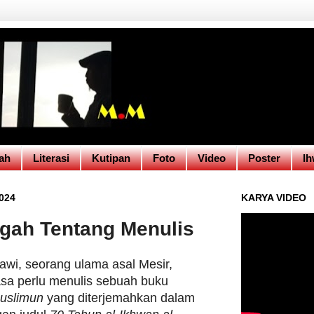
ah
Literasi
Kutipan
Foto
Video
Poster
Ih
024
KARYA VIDEO
gah Tentang Menulis
awi, seorang ulama asal Mesir,
asa perlu menulis sebuah buku
Muslimun
yang diterjemahkan dalam