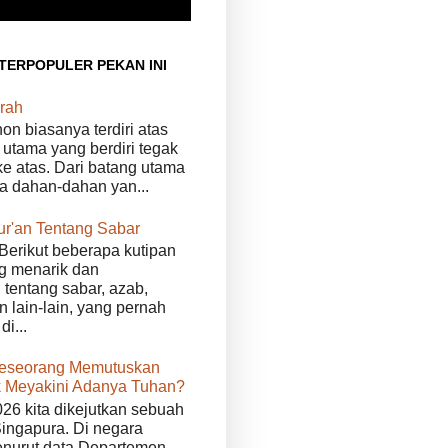
 TERPOPULER PEKAN INI
rah
n biasanya terdiri atas
 utama yang berdiri tegak
e atas. Dari batang utama
da dahan-dahan yan...
ur'an Tentang Sabar
Berikut beberapa kutipan
g menarik dan
tentang sabar, azab,
n lain-lain, yang pernah
di...
eseorang Memutuskan
 Meyakini Adanya Tuhan?
026 kita dikejutkan sebuah
Singapura. Di negara
enurut data Departemen