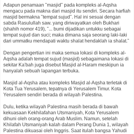
Adapun penamaan "masjid" pada kompleks al-Aqsha
mengacu pada makna dari masjid itu sendiri. Secara harfiah
masjid bermakna "tempat sujud". Hal ini sesuai dengan
sabda Rasulullah saw. yang diriwayatkan oleh Bukhari
(shahih nomor 419), "... bumi dijadikan untukku sebagai
tempat sujud dan suci; maka dimana saja seorang laki-laki
dari ummatku mendapati waktu shalat hendaklah ia shalat."
Dengan pengertian ini maka semua lokasi di kompleks al-
Aqsha adalah tempat sujud (masjid) sebagaimana lokasi di
sekitar Ka'bah juga disebut Masjid al-Haram meskipun ia
hanyalah sebuah lapangan terbuka.
Masjid al-Aqsha atau kompleks Masjid al-Aqsha terletak di
Kota Tua Yerusalem, tepatnya di Yerusalem Timur. Kota
Yerusalem sendiri berada di wilayah Palestina.
Dulu, ketika wilayah Palestina masih berada di bawah
kekuasaan Kekhilafahan Utsmaniyah, Kota Yerusalem
dihuni oleh orang-orang Arab Muslim. Namun, setelah
Khilafah Utsmaniyah kalah dalam Perang Dunia 1, wilayah
Palestina dikuasai oleh Inggris. Saat itulah bangsa Yahudi