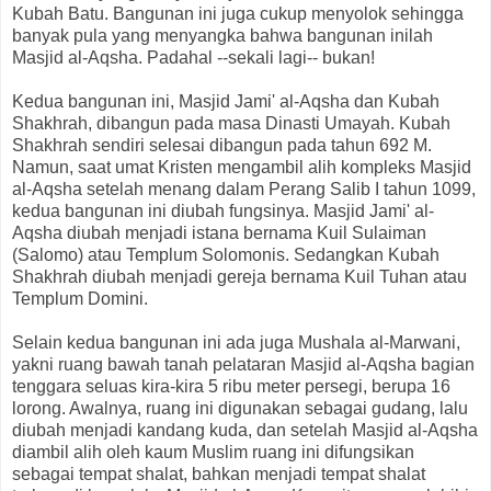
Kubah Batu. Bangunan ini juga cukup menyolok sehingga
banyak pula yang menyangka bahwa bangunan inilah
Masjid al-Aqsha. Padahal --sekali lagi-- bukan!
Kedua bangunan ini, Masjid Jami' al-Aqsha dan Kubah
Shakhrah, dibangun pada masa Dinasti Umayah. Kubah
Shakhrah sendiri selesai dibangun pada tahun 692 M.
Namun, saat umat Kristen mengambil alih kompleks Masjid
al-Aqsha setelah menang dalam Perang Salib I tahun 1099,
kedua bangunan ini diubah fungsinya. Masjid Jami' al-
Aqsha diubah menjadi istana bernama Kuil Sulaiman
(Salomo) atau Templum Solomonis. Sedangkan Kubah
Shakhrah diubah menjadi gereja bernama Kuil Tuhan atau
Templum Domini.
Selain kedua bangunan ini ada juga Mushala al-Marwani,
yakni ruang bawah tanah pelataran Masjid al-Aqsha bagian
tenggara seluas kira-kira 5 ribu meter persegi, berupa 16
lorong. Awalnya, ruang ini digunakan sebagai gudang, lalu
diubah menjadi kandang kuda, dan setelah Masjid al-Aqsha
diambil alih oleh kaum Muslim ruang ini difungsikan
sebagai tempat shalat, bahkan menjadi tempat shalat