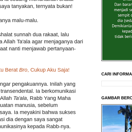
saya tanyakan, ternyata bukan!
atanya malu-malu.
halat sunnah dua rakaat, lalu
 Allah Ta'ala agar menjaganya dari
saat nanti menjawab pertanyaan-
tu Berat
Bro
, Cukup Aku Saja!
CARI INFORMAS
gar pengakuannya. Inilah yang
transendental. Ia berkomunikasi
 Allah
Ta'ala
, Rabb Yang Maha
GAMBAR BERC
buatan manusia, sebelum
saya. Ia meyakini bahwa sukses
asi dia dengan saya sangat
munikasinya kepada Rabb-nya.