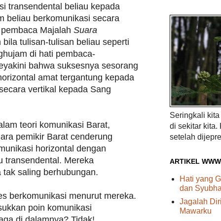
si transendental beliau kepada
m beliau berkomunikasi secara
a pembaca Majalah
Suara
 bila tulisan-tulisan beliau seperti
ghujam di hati pembaca-
eyakini bahwa suksesnya sesorang
horizontal amat tergantung kepada
secara vertikal kepada Sang
Seringkali kit
dalam teori komunikasi Barat,
di sekitar kita.
Para pemikir Barat cenderung
setelah dijepre
unikasi horizontal dengan
au transendental. Mereka
ARTIKEL WWW
tak saling berhubungan.
Hati yang G
dan Syubhat
ses berkomunikasi menurut mereka.
Jagalah Di
kkan poin komunikasi
Mawarku
jaga di dalamnya? Tidak!