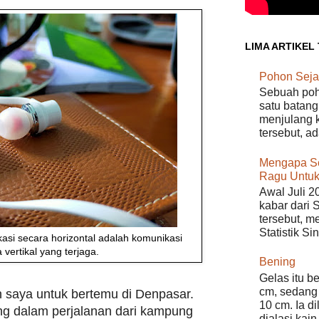
LIMA ARTIKEL
Pohon Seja
Sebuah poho
satu batang
menjulang k
tersebut, a
Mengapa S
Ragu Untuk
Awal Juli 2
kabar dari 
tersebut, m
Statistik Si
asi secara horizontal adalah komunikasi
 vertikal yang terjaga.
Bening
Gelas itu b
cm, sedang 
saya untuk bertemu di Denpasar.
10 cm. Ia d
dang dalam perjalanan dari kampung
dialasi kain