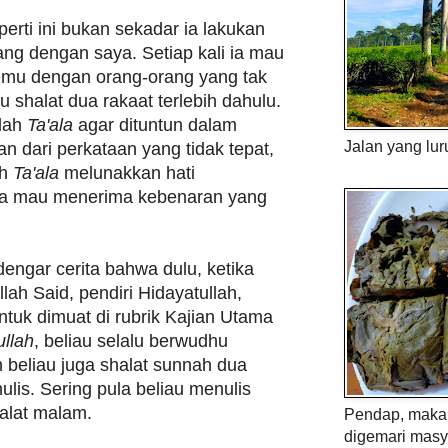
erti ini bukan sekadar ia lakukan
ang dengan saya. Setiap kali ia mau
emu dengan orang-orang yang tak
lu shalat dua rakaat terlebih dahulu.
lah
Ta'ala
agar dituntun dalam
Jalan yang lur
n dari perkataan yang tidak tepat,
ah
Ta'ala
melunakkan hati
a mau menerima kebenaran yang
engar cerita bahwa dulu, ketika
ah Said, pendiri Hidayatullah,
tuk dimuat di rubrik Kajian Utama
ullah
, beliau selalu berwudhu
n beliau juga shalat sunnah dua
ulis. Sering pula beliau menulis
halat malam.
Pendap, maka 
digemari masy