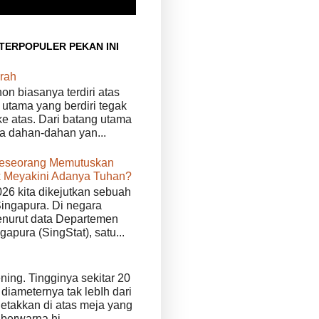
 TERPOPULER PEKAN INI
rah
n biasanya terdiri atas
 utama yang berdiri tegak
e atas. Dari batang utama
da dahan-dahan yan...
eseorang Memutuskan
 Meyakini Adanya Tuhan?
026 kita dikejutkan sebuah
Singapura. Di negara
enurut data Departemen
ngapura (SingStat), satu...
ening. Tingginya sekitar 20
diameternya tak lebIh dari
iletakkan di atas meja yang
 berwarna hi...