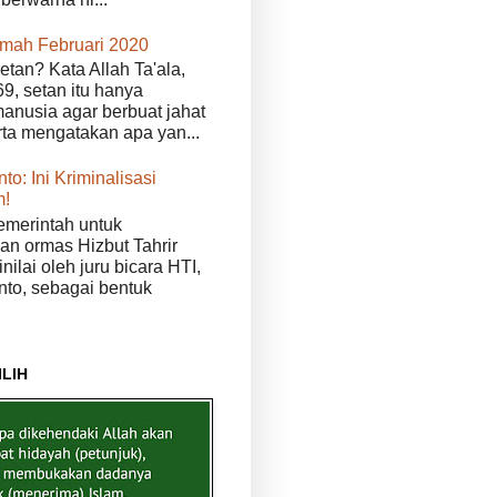
kmah Februari 2020
etan? Kata Allah Ta'ala,
9, setan itu hanya
anusia agar berbuat jahat
erta mengatakan apa yan...
to: Ini Kriminalisasi
m!
merintah untuk
n ormas Hizbut Tahrir
nilai oleh juru bicara HTI,
nto, sebagai bentuk
ILIH