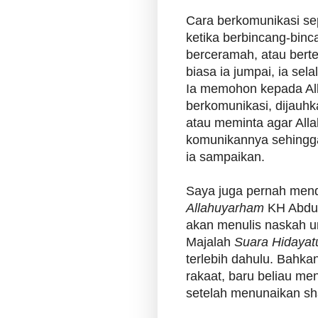
Cara berkomunikasi sep
ketika berbincang-binc
berceramah, atau bert
biasa ia jumpai, ia sela
Ia memohon kepada Al
berkomunikasi, dijauhka
atau meminta agar All
komunikannya sehingg
ia sampaikan.
Saya juga pernah mend
Allahuyarham
KH Abdull
akan menulis naskah un
Majalah
Suara Hidayat
terlebih dahulu. Bahka
rakaat, baru beliau men
setelah menunaikan s