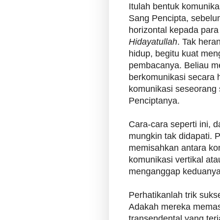
Itulah bentuk komunika
Sang Pencipta, sebelu
horizontal kepada par
Hidayatullah
. Tak heran
hidup, begitu kuat men
pembacanya. Beliau m
berkomunikasi secara 
komunikasi seseorang 
Penciptanya.
Cara-cara seperti ini, 
mungkin tak didapati. 
memisahkan antara kom
komunikasi vertikal at
menganggap keduanya 
Perhatikanlah trik suk
Adakah mereka memasu
transendental yang ter