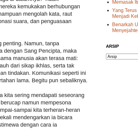
Memasak I
 mereka kemukakan berhubungan
Yang Terus
emampuan mengolah kata, raut
Menjadi Ke
tonasi suara, dan penguasaan
Benarkah U
Menyejahte
 penting. Namun, tanpa
ARSIP
ga dengan Sang Pencipta, maka
ama manusia akan terasa mati:
uh dari sikap ikhlas, serta tak
an tindakan. Komunikasi seperti ini
rtahan lama. Begitu pun sebaliknya.
la kita sering mendapati seseorang
m berucap namun mempesona
mpai-sampai kita terheran-heran
ekali mendengarkan ia bicara
stimewa dengan cara ia