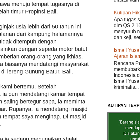
awa menuju tempat tugasnya di
lah timur Propinsi Bali.
Kutipan Hi
Apa tugas s
dlm QS 2:16
njak usia lebih dari 50 tahun ini
menyuruh m
jalanan dari kampung halamannya
dan keji, s
tidak ditempuh dengan
ainkan dengan sepeda motor butut
Ismail Yusan
emberian orang-orang yang ikhlas.
Ajaran Isla
Rencana Pe
 ia biasanya mendatangi masyarakat
membubarka
di lereng Gunung Batur, Bali.
Indonesia di
Ismail Yusa
, kami bertemu. Setelah
kriminalis...
 ia pun mendatangi kamar tempat
 saling bertegur sapa, ia meminta
KUTIPAN TERP
luar. Rupanya, ia mendatangi masjid
ah tempat saya menginap. Di masjid
.
a ia sedang menunaikan shalat