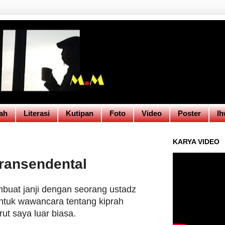
ah
Literasi
Kutipan
Foto
Video
Poster
Ih
KARYA VIDEO
ransendental
mbuat janji dengan seorang ustadz
untuk wawancara tentang kiprah
t saya luar biasa.