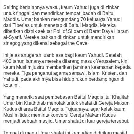
Seiring berjalannya waktu, kaum Yahudi juga diizinkan
untuk tinggal dan mendirikan tempat ibadah di Baitul
Maqdis. Umar bahkan mengundang 70 keluarga Yahudi
dari Tiberias untuk menetap di Baitul Maqdis. Mereka
diberikan distrik sekitar Poll of Siloam di Barat Daya Haram
al-Syarif. Mereka bahkan diizinkan untuk mendirikan
sinagog yang dikenal sebagai the Cave.
Ini jelas anugerah luar biasa bagi kaum Yahudi. Setelah
400 tahun lamanya mereka dilarang masuk Yerusalem, kini
kaum Muslim justru memberikan jaminan keamanan kepada
mereka. Tiga penganut agama samawi, Islam, Kristen, dan
Yahudi, pada akhirnya bisa hidup rukun berdampingan di
kota ini.
Yang menarik, saat pembebasan Baitul Maqdis itu, Khalifah
Umar bin Khaththab menolak untuk shalat di Gereja Makam
Kudus di area Baitul Maqdis. Tujuannya, agar kelak kaum
Muslim tidak meminta konversi Gereja Makam Kudus
menjadi sebuah masjid. Umar shalat di luar gereja tersebut.
Tempat di mana Umar shalat ini kemudian didirikan masjid