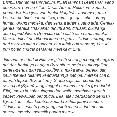
Bismillahir rahmaanir rahiim. Inilah jaminan keamanan yang
diberikan hamba Allah, Umar, Amirul Mukminin, kepada
penduduk Elia (wilayah Baitul Maqdis). Umar menjamin
keamanan bagi seluruh jiwa, harta, gereja, salib , orang
lemah, orang medeka, dan semua agama yang ada. Gereja-
gereja mereka tidak akan dihuni atau dirusak, dikurangi
atau dipindahkan. Demikian pula salib dan harta mereka.
Mereka tak akan dibenci karena agama. Tidak seorang pun
dari mereka akan diancam, dan tidak ada seorang Yahudi
pun boleh tinggal bersama mereka di Elia.
Jika ada penduduk Elia yang lebih senang menggabungkan
diri dan hartanya dengan Byzantium, serta meninggalkan
gereja-gereja dan salib-salibnya, maka jiwa, gereja, dan
salib mereka dijamin keamanannya sampai mereka tiba di
daerah tujuan (Byzantium). Siapa saja dari penduduk
setempat (Syam) yang tinggal bersama mereka (penduduk
Elia), maka ia boleh tinggal dan wajib membayar jizyah
seperti kewajiban penduduk Elia, atau bergabung dengan
Byzantium , atau kembali kepada keluarganya sendiri.
Tidak ada sesuatu pun yang boleh diambil dari mereka
sampai mereka memetik panen mereka.