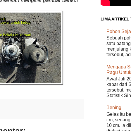
ilahkan mengklik gambar berikut
LIMA ARTIKEL
Pohon Seja
Sebuah poho
satu batang
menjulang k
tersebut, a
Mengapa S
Ragu Untuk
Awal Juli 2
kabar dari 
tersebut, m
Statistik Si
Bening
Gelas itu b
cm, sedang 
10 cm. Ia d
mentar:
dialasi kain