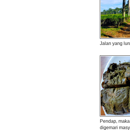
Jalan yang lur
Pendap, maka 
digemari masy