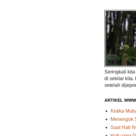
Seringkali kit
di sekitar kita.
setelah dijepre
ARTIKEL WWW
Ketika Mu
Menengok 
Saat Hati N
Hati yang G