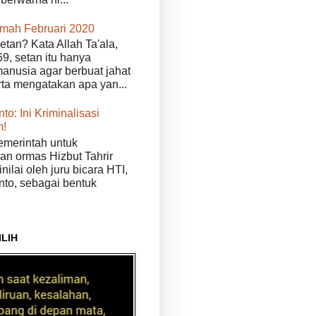
kmah Februari 2020
etan? Kata Allah Ta'ala,
9, setan itu hanya
anusia agar berbuat jahat
erta mengatakan apa yan...
to: Ini Kriminalisasi
m!
merintah untuk
n ormas Hizbut Tahrir
nilai oleh juru bicara HTI,
nto, sebagai bentuk
ILIH