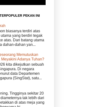
 TERPOPULER PEKAN INI
rah
n biasanya terdiri atas
 utama yang berdiri tegak
e atas. Dari batang utama
da dahan-dahan yan...
eseorang Memutuskan
 Meyakini Adanya Tuhan?
026 kita dikejutkan sebuah
Singapura. Di negara
enurut data Departemen
ngapura (SingStat), satu...
ening. Tingginya sekitar 20
diameternya tak lebIh dari
iletakkan di atas meja yang
 berwarna hi...