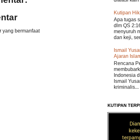
Kutipan Hi
ntar
Apa tugas s
dlm QS 2:16
r yang bermanfaat
menyuruh m
dan keji, s
Ismail Yusan
Ajaran Isla
Rencana Pe
membubarka
Indonesia di
Ismail Yusa
kriminalis...
KUTIPAN TERP