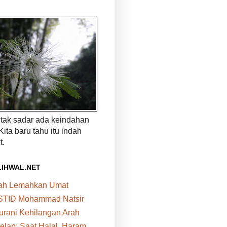
a tak sadar ada keindahan
 Kita baru tahu itu indah
t.
.IHWAL.NET
bah Lemahkan Umat
STID Mohammad Natsir
urani Kehilangan Arah
elap: Saat Halal, Haram,