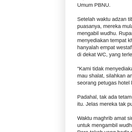
Umum PBNU.
Setelah waktu adzan t
puasanya, mereka mula
mengabil wudhu. Rupan
menyediakan tempat k
hanyalah empat westafe
di dekat WC, yang terl
"Kami tidak menyediak
mau shalat, silahkan am
seorang petugas hotel 
Padahal, tak ada teta
itu. Jelas mereka tak 
Waktu maghrib amat sin
untuk mengambil wudhu 