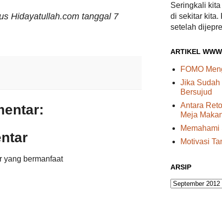
Seringkali kit
tus Hidayatullah.com tanggal 7
di sekitar kita.
setelah dijepre
ARTIKEL WWW
FOMO Menge
Jika Sudah
Bersujud
Antara Reto
mentar:
Meja Maka
Memahami S
ntar
Motivasi Ta
r yang bermanfaat
ARSIP