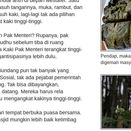
ulai antri di depan westafel. Satu
suh tangannya, muka, rambut, dan
h kaki, lagi-lagi tak ada pilihan
kaki tinggi-tinggi.
n Pak Menteri? Rupanya, pak
udhu sebelum tiba di ruang
 Kaki Pak Menteri terangkat tinggi-
gantisipasinya lebih dulu.
Pendap, maka 
digemari masy
diundang pun tak banyak yang
 Sosial, tak ada pejabat pemerintah
ng. Tak bisa dibayangkan,
 datang. Mereka harus rela
u mengangkat kakinya tinggi-tinggi.
cari tempat berbuka puasa bersama.
asjid mungkin lebih baik ketimbag