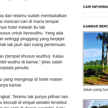
CARI INFORMAS
iba dan tetamu sudah membatalkan
i mencari-cari di mana tempat
GAMBAR BERC
ya hotel mewah itu tak
husus untuk berwudhu. Yang ada
l setinggi pinggang yang berjejer
etak tak jauh dari ruang pertemuan.
an (tempat khusus wudhu). Kalau
bil wudhu di kamar," jelas salah
kepada penulis.
mu yang menginap di hotel malam
punya kamar.
Jalan yang lur
gkat. Tetamu tak punya pilihan lain
kecuali di empat wetafel tersebut.