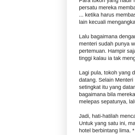
Para tokoh yang hadir m
persatu mereka memba
... ketika harus membasu
lain kecuali mengangkat 
Lalu bagaimana denga
menteri sudah punya w
pertemuan. Hampir saja
tinggi kalau ia tak men
Lagi pula, tokoh yang 
datang. Selain Menteri
setingkat itu yang data
bagaimana bila mereka
melepas sepatunya, lal
Jadi, hati-hatilah men
Untuk yang satu ini, m
hotel berbintang lima. *